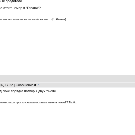
ые вредители....
с стоит номер в "Гавани"?
т места - которое не зацветёт на миг... (В. Лёвкин)
26, 17:22 | Сообщение #
7
ад люкс порядка полторы-двух тысяч.
ночество,я просто сказала-оставьте меня в покое!"Г.Гарбо.