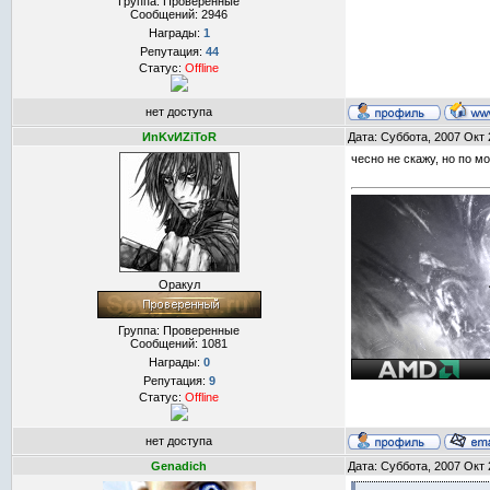
Группа: Проверенные
Сообщений:
2946
Награды:
1
Репутация:
44
Статус:
Offline
нет доступа
ИnKvИZiToR
Дата: Суббота, 2007 Окт 
чесно не скажу, но по м
Оракул
Группа: Проверенные
Сообщений:
1081
Награды:
0
Репутация:
9
Статус:
Offline
нет доступа
Genadich
Дата: Суббота, 2007 Окт 