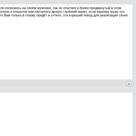
цело полагаюсь на своём мужчине, так он опытнее и более продвинутый в этом
отичное и открытое или научитесь делать глубокий минет, если вашему мужу это
что Вам только в голову придёт и учтите, это хороший повод для реализации своих