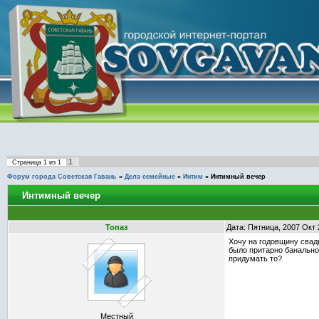
1
Страница
1
из
1
Форум города Советская Гавань
»
Дела семейные
»
Интим
»
Интимный вечер
Интимный вечер
Топаз
Дата: Пятница, 2007 Окт 
Хочу на годовщину свадь
было притарно банально 
придумать то?
Местный