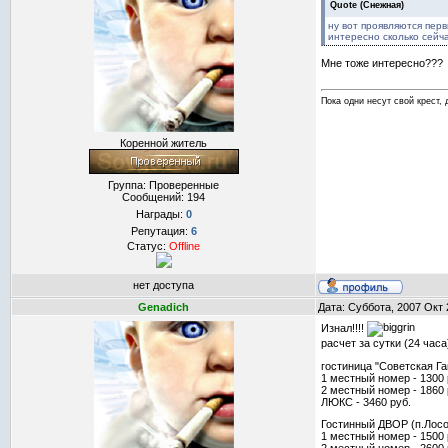
Quote
(
Снежная
)
ну вот проявляются перв
интересно сколько сейча
Мне тоже интересно???
Пока одни несут свой крест, 
Коренной житель
Группа: Проверенные
Сообщений:
194
Награды:
0
Репутация:
6
Статус:
Offline
нет доступа
Genadich
Дата: Суббота, 2007 Окт 
Изнал!!!!
расчет за сутки (24 часа
гостиница "Советская Га
1 местный номер - 1300 
2 местный номер - 1860 
ЛЮКС - 3460 руб.
Гостинный ДВОР (п.Лосос
1 местный номер - 1500