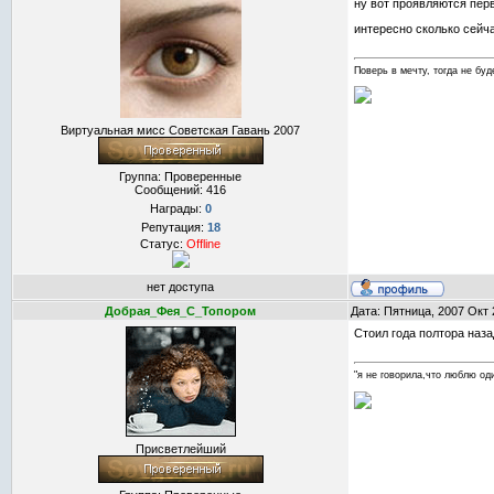
ну вот проявляются перв
интересно сколько сейча
Поверь в мечту, тогда не буде
Виртуальная мисс Советская Гавань 2007
Группа: Проверенные
Сообщений:
416
Награды:
0
Репутация:
18
Статус:
Offline
нет доступа
Добрая_Фея_С_Топором
Дата: Пятница, 2007 Окт 
Стоил года полтора наз
"я не говорила,что люблю оди
Присветлейший