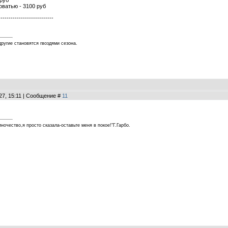
 руб
ватью - 3100 руб
---------------------------
другие становятся гвоздями сезона.
27, 15:11 | Сообщение #
11
ночество,я просто сказала-оставьте меня в покое!"Г.Гарбо.