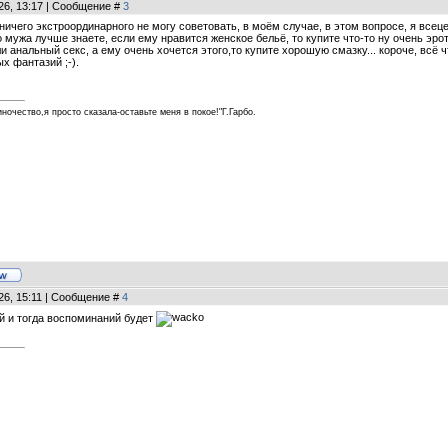
26, 13:17 | Сообщение #
3
 ничего экстроординарного не могу советовать, в моём случае, в этом вопросе, я все
го мужа лучше знаете, если ему нравится женское бельё, то купите что-то ну очень эр
ли анальный секс, а ему очень хочется этого,то купите хорошую смазку... короче, всё 
х фантазий ;-).
ночество,я просто сказала-оставьте меня в покое!"Г.Гарбо.
26, 15:11 | Сообщение #
4
й и тогда воспоминаний будет