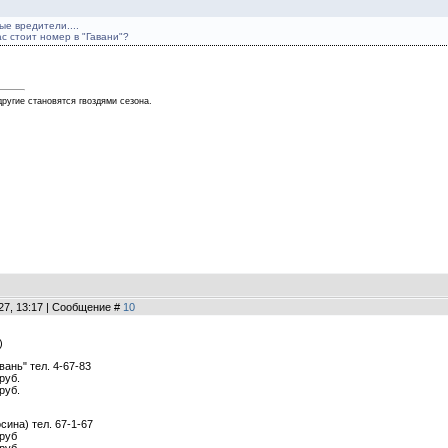
ые вредители....
с стоит номер в "Гавани"?
другие становятся гвоздями сезона.
27, 13:17 | Сообщение #
10
)
вань" тел. 4-67-83
руб.
руб.
ина) тел. 67-1-67
 руб