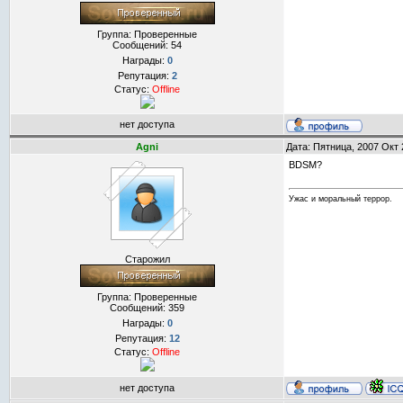
Группа: Проверенные
Сообщений:
54
Награды:
0
Репутация:
2
Статус:
Offline
нет доступа
Agni
Дата: Пятница, 2007 Окт 
BDSM?
Ужас и моральный террор.
Старожил
Группа: Проверенные
Сообщений:
359
Награды:
0
Репутация:
12
Статус:
Offline
нет доступа