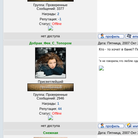
Группа: Проверенные
Сообщений:
3377
Награды:
2
Репутация:
-1
Статус:
Offline
нет доступа
Добрая_Фея_С_Топором
Дата: Пятница, 2007 Окт 
Кто - то хочет в баню? 
"я не говорила,что люблю оди
Присветлейший
Группа: Проверенные
Сообщений:
2946
Награды:
1
Репутация:
44
Статус:
Offline
нет доступа
Снежная
Дата: Пятница, 2007 Окт 