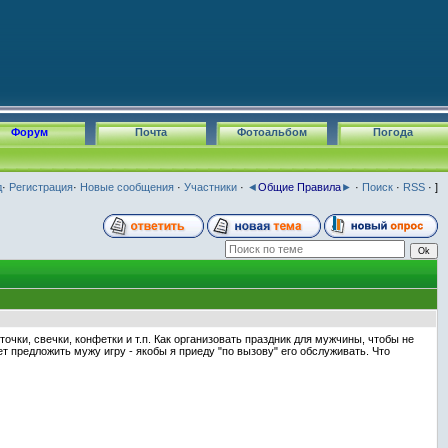
Форум
Почта
Фотоальбом
Погода
д
·
Регистрация
·
Новые сообщения
·
Участники
·
◄
Общие Правила
►
·
Поиск
·
RSS
· ]
чки, свечки, конфетки и т.п. Как организовать праздник для мужчины, чтобы не
 предложить мужу игру - якобы я приеду "по вызову" его обслуживать. Что