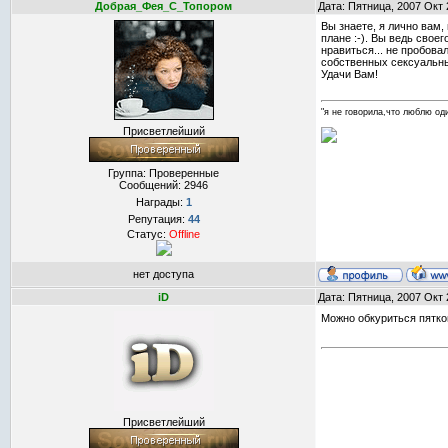
Добрая_Фея_С_Топором
Дата: Пятница, 2007 Окт 
Вы знаете, я лично вам,
плане :-). Вы ведь свое
нравиться... не пробова
собственных сексуальны
Удачи Вам!
"я не говорила,что люблю оди
Присветлейший
Группа: Проверенные
Сообщений:
2946
Награды:
1
Репутация:
44
Статус:
Offline
нет доступа
iD
Дата: Пятница, 2007 Окт 
Можно обкуриться пятко
Присветлейший