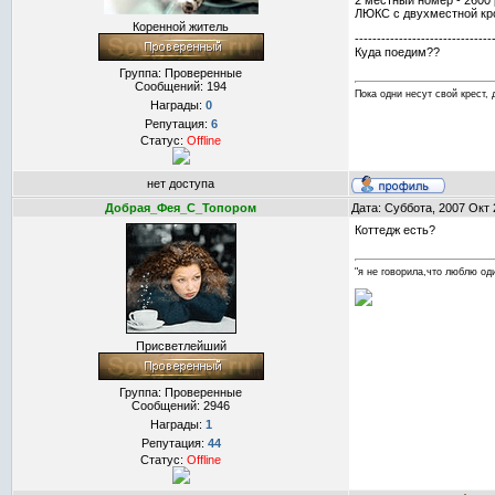
2 местный номер - 2600
ЛЮКС с двухместной кро
Коренной житель
-------------------------------
Куда поедим??
Группа: Проверенные
Сообщений:
194
Пока одни несут свой крест, 
Награды:
0
Репутация:
6
Статус:
Offline
нет доступа
Добрая_Фея_С_Топором
Дата: Суббота, 2007 Окт 
Коттедж есть?
"я не говорила,что люблю оди
Присветлейший
Группа: Проверенные
Сообщений:
2946
Награды:
1
Репутация:
44
Статус:
Offline