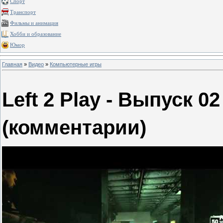
Спорт
Транспорт
Фильмы и анимация
Хобби и образование
Юмор
Главная
»
Видео
»
Компьютерные игры
Left 2 Play - Выпуск 02
(комментарии)