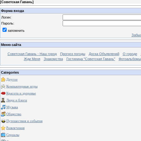
[
Советская Гавань
]
Форма входа
Логин:
Пароль:
запомнить
Забыл
Меню сайта
Советская Гавань - Наш город
Прогноз погоды
Доска Объявлений
О городе
Жди Меня
Знакомства
Гостиница "Советская Гавань"
Фотоальбомы
Categories
Другое
Компьютерные игры
Красота и здоровье
Люди и блоги
Музыка
Общество
Путешествия и события
Развлечения
Сериалы