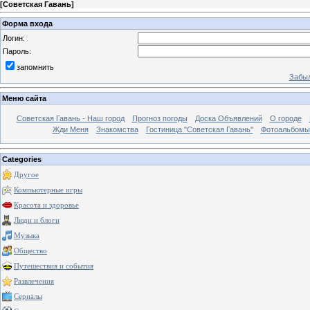
[
Советская Гавань
]
Форма входа
Логин:
Пароль:
запомнить
Забыл
Меню сайта
Советская Гавань - Наш город
Прогноз погоды
Доска Объявлений
О городе
Жди Меня
Знакомства
Гостиница "Советская Гавань"
Фотоальбомы
Categories
Другое
Компьютерные игры
Красота и здоровье
Люди и блоги
Музыка
Общество
Путешествия и события
Развлечения
Сериалы