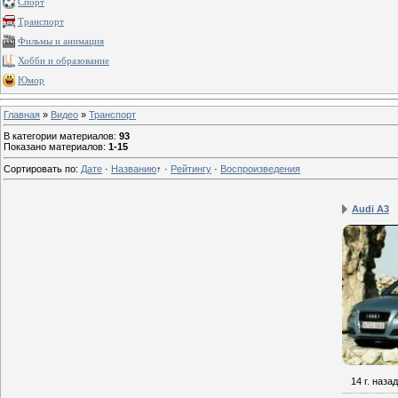
Спорт
Транспорт
Фильмы и анимация
Хобби и образование
Юмор
Главная
»
Видео
»
Транспорт
В категории материалов
:
93
Показано материалов
:
1-15
Сортировать по
:
Дате
·
Названию
↑
·
Рейтингу
·
Воспроизведения
Audi A3
14 г. назад