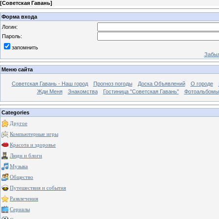
[
Советская Гавань
]
Форма входа
Логин:
Пароль:
запомнить
Забыл
Меню сайта
Советская Гавань - Наш город
Прогноз погоды
Доска Объявлений
О городе
Жди Меня
Знакомства
Гостиница "Советская Гавань"
Фотоальбомы
Categories
Другое
Компьютерные игры
Красота и здоровье
Люди и блоги
Музыка
Общество
Путешествия и события
Развлечения
Сериалы