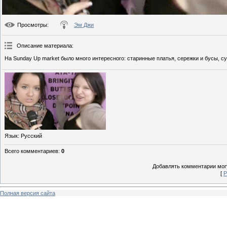
Просмотры
:
Эм Джи
Описание материала
:
На Sunday Up market было много интересного: старинные платья, сережки и бусы, с
Язык
: Русский
Всего комментариев
:
0
Добавлять комментарии могу
[
Р
Полная версия сайта