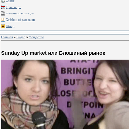
Спорт
Транспорт
Фильмы и анимация
Хобби и образование
Юмор
Главная
»
Видео
»
Общество
Sunday Up market или Блошиный рынок