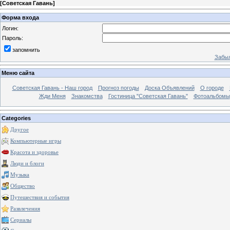
[
Советская Гавань
]
Форма входа
Логин:
Пароль:
запомнить
Забыл
Меню сайта
Советская Гавань - Наш город
Прогноз погоды
Доска Объявлений
О городе
Жди Меня
Знакомства
Гостиница "Советская Гавань"
Фотоальбомы
Categories
Другое
Компьютерные игры
Красота и здоровье
Люди и блоги
Музыка
Общество
Путешествия и события
Развлечения
Сериалы