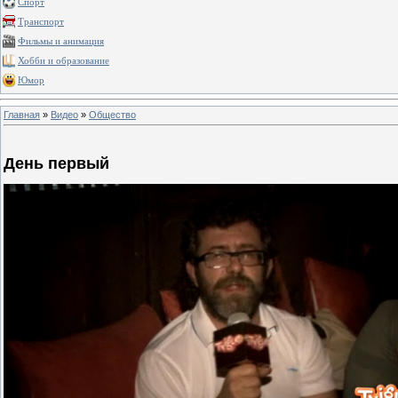
Спорт
Транспорт
Фильмы и анимация
Хобби и образование
Юмор
Главная
»
Видео
»
Общество
День первый