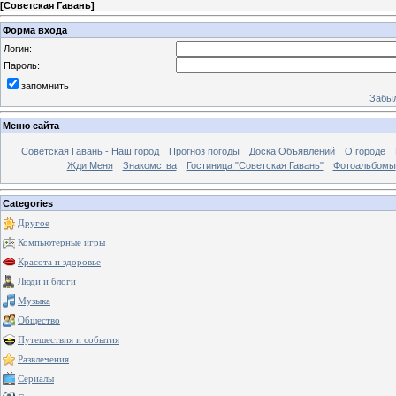
[
Советская Гавань
]
Форма входа
Логин:
Пароль:
запомнить
Забыл
Меню сайта
Советская Гавань - Наш город
Прогноз погоды
Доска Объявлений
О городе
Жди Меня
Знакомства
Гостиница "Советская Гавань"
Фотоальбомы
Categories
Другое
Компьютерные игры
Красота и здоровье
Люди и блоги
Музыка
Общество
Путешествия и события
Развлечения
Сериалы