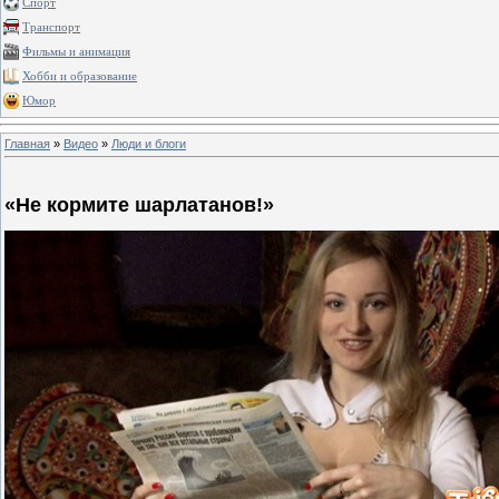
Спорт
Транспорт
Фильмы и анимация
Хобби и образование
Юмор
Главная
»
Видео
»
Люди и блоги
«Не кормите шарлатанов!»