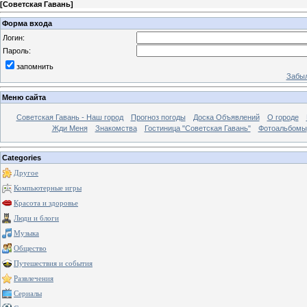
[
Советская Гавань
]
Форма входа
Логин:
Пароль:
запомнить
Забыл
Меню сайта
Советская Гавань - Наш город
Прогноз погоды
Доска Объявлений
О городе
Жди Меня
Знакомства
Гостиница "Советская Гавань"
Фотоальбомы
Categories
Другое
Компьютерные игры
Красота и здоровье
Люди и блоги
Музыка
Общество
Путешествия и события
Развлечения
Сериалы