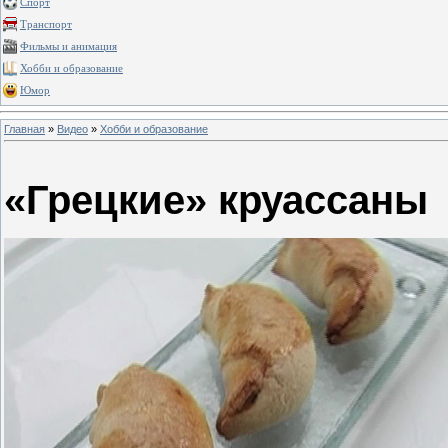
Спорт
Транспорт
Фильмы и анимация
Хобби и образование
Юмор
Главная
»
Видео
»
Хобби и образование
«Грецкие» круассаны