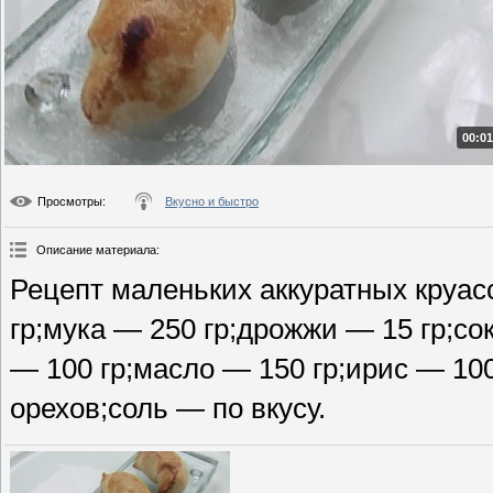
00:01
Просмотры
:
Вкусно и быстро
Описание материала
:
Рецепт маленьких аккуратных круа
гр;мука — 250 гр;дрожжи — 15 гр;со
— 100 гр;масло — 150 гр;ирис — 10
орехов;соль — по вкусу.