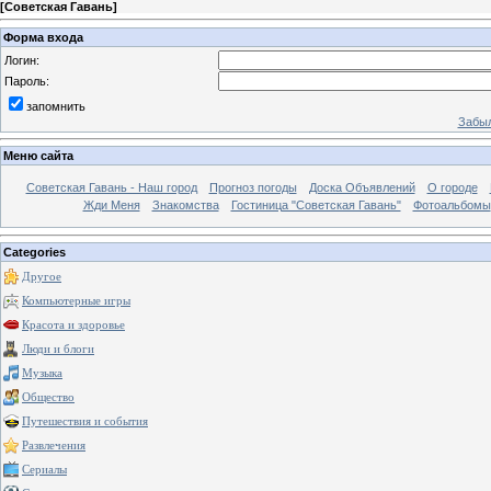
[
Советская Гавань
]
Форма входа
Логин:
Пароль:
запомнить
Забыл
Меню сайта
Советская Гавань - Наш город
Прогноз погоды
Доска Объявлений
О городе
Жди Меня
Знакомства
Гостиница "Советская Гавань"
Фотоальбомы
Categories
Другое
Компьютерные игры
Красота и здоровье
Люди и блоги
Музыка
Общество
Путешествия и события
Развлечения
Сериалы