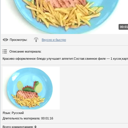
00:01
Просмотры
:
Вкусно и быстро
Описание материала
:
Красиво оформленное блюдо улучшает аппетит.Состав:свинное филе — 1 кусок;карт
Язык
: Русский
Длительность материала
: 00:01:16
Всего комментариев
:
0