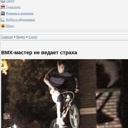
Спорт
Транспорт
Фильмы и анимация
Хобби и образование
Юмор
Главная
»
Видео
»
Спорт
BMX-мастер не ведает страха