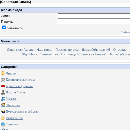
[
Советская Гавань
]
Форма входа
Логин:
Пароль:
запомнить
Забыл
Меню сайта
Советская Гавань - Наш город
Прогноз погоды
Доска Объявлений
О городе
Жди Меня
Знакомства
Гостиница "Советская Гавань"
Фотоальбомы
Categories
Другое
Компьютерные игры
Красота и здоровье
Люди и блоги
Музыка
Общество
Путешествия и события
Развлечения
Сериалы