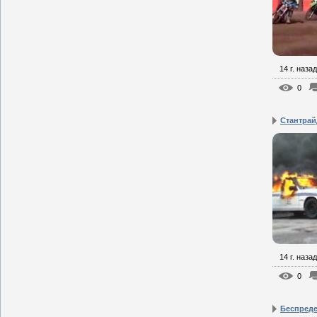
14 г. назад
0
Стантрай
14 г. назад
0
Беспреде