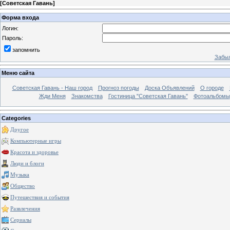
[
Советская Гавань
]
Форма входа
Логин:
Пароль:
запомнить
Забыл
Меню сайта
Советская Гавань - Наш город
Прогноз погоды
Доска Объявлений
О городе
Жди Меня
Знакомства
Гостиница "Советская Гавань"
Фотоальбомы
Categories
Другое
Компьютерные игры
Красота и здоровье
Люди и блоги
Музыка
Общество
Путешествия и события
Развлечения
Сериалы