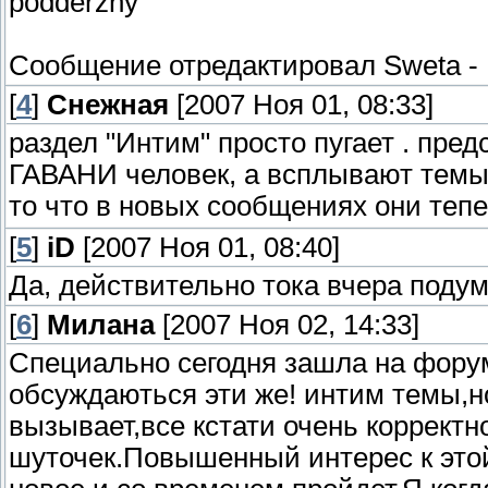
podderzhy
Сообщение отредактировал
Sweta
-
[
4
]
Снежная
[2007 Ноя 01, 08:33]
раздел "Интим" просто пугает . пр
ГАВАНИ человек, а всплывают темы
то что в новых сообщениях они тепе
[
5
]
iD
[2007 Ноя 01, 08:40]
Да, действительно тока вчера подума
[
6
]
Милана
[2007 Ноя 02, 14:33]
Специально сегодня зашла на форум 
обсуждаються эти же! интим темы,но
вызывает,все кстати очень корректн
шуточек.Повышенный интерес к этой