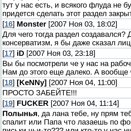
тут у нас есть, и всякого флуда не 
придется сделать этот раздел закры
[
16
]
Monster
[2007 Ноя 03, 18:02]
Для чего тогда раздел создавался? Д
консерватизм, я бы даже сказал лиц
[
17
]
iD
[2007 Ноя 03, 23:18]
Вы бы посмотрели че у нас на рабоч
Нам до этого еще далеко. А вообще 
[
18
]
[KeNNy]
[2007 Ноя 04, 11:00]
ПРОСТО ЗАБЕЙТЕ!!!
[
19
]
FUCKER
[2007 Ноя 04, 11:14]
Полынья
, да лана тебе, ну прям т
спалит или Папа что лазаешь по фо
письки чьи-то??? или кто-то у нас 