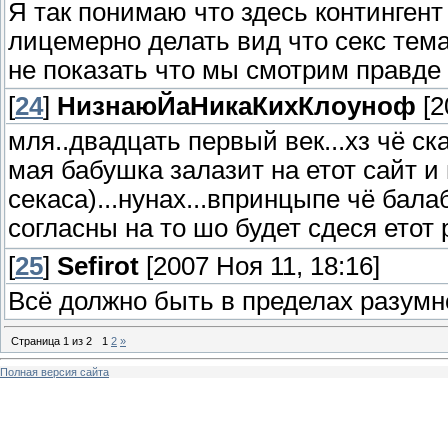
Я так понимаю что здесь контингент 
лицемерно делать вид что секс тема
не показать что мы смотрим правде 
[
24
]
НизнаюЙаНикаКихКлоуноф
[2
мля..двадцать первый век...хз чё ск
мая бабушка залазит на етот сайт и
секаса)...нунах...впринцыпе чё бала
согласны на то шо будет сдеся етот 
[
25
]
Sefirot
[2007 Ноя 11, 18:16]
Всё должно быть в пределах разумног
Страница
1
из
2
1
2
»
Полная версия сайта