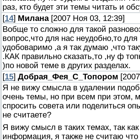
раз, кто будет эти темы читать и об
[
14
]
Милана
[2007 Ноя 03, 12:39]
Вобще то сложно для такой разново
вопрос,что для нас неудобно,то дл
удобоваримо ,а я так думаю ,что та
.КАК правильно сказать,то ,ну ф то
)по новой теме в других разделах.
[
15
]
Добрая_Фея_С_Топором
[2007
Я не вижу смысла в удалении подобн
очень темы, но при всем при этом, 
спросить совета или поделиться опыт
не считаете?
Я вижу смысл в таких темах, так как
информация, я также не считаю что