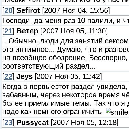
[
20
]
Sefirot
[2007 Ноя 04, 15:56]
Господи, да меня раз 10 палили, и ч
[
21
]
Ветер
[2007 Ноя 05, 11:30]
...Обычно, люди для занятий сексом
это интимное... Думаю, что и разго
на всеобщее обозрение. Бесспорно, п
соответствующий раздел...
[
22
]
Jeys
[2007 Ноя 05, 11:42]
Когда в первыеэтот раздел увидела,
забавным, через некоторое время чё
более приемлимые темы. Так что я д
надо как немного ограничить.
[
23
]
Pussycat
[2007 Ноя 05, 12:18]