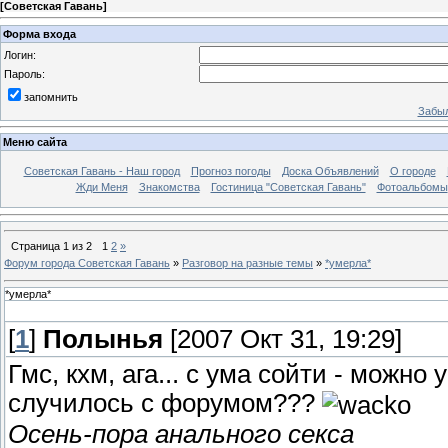
[
Советская Гавань
]
Форма входа
Логин:
Пароль:
запомнить
Забыл
Меню сайта
Советская Гавань - Наш город
Прогноз погоды
Доска Объявлений
О городе
Жди Меня
Знакомства
Гостиница "Советская Гавань"
Фотоальбомы
Страница
1
из
2
1
2
»
Форум города Советская Гавань
»
Разговор на разные темы
»
*умерла*
*умерла*
[
1
]
Полынья
[2007 Окт 31, 19:29]
Гмс, кхм, ага... с ума сойти - можно
случилось с форумом???
Осень-пора анального секса