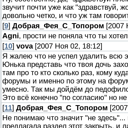
звучит почти уже как "здравствуй, ж
довольно четко, и что уж там говори
[
9
]
Добрая_Фея_С_Топором
[2007 
Agni
, прости не поняла что ты хотел
[
10
]
vova
[2007 Ноя 02, 18:12]
Я жалею что не успел удалить всю э
Юнька представь что твоя дочь зах
там про то кто сколько раз, кому куд
форумы и именно по этому на форум
умесно. Так мы дойдём до педофилов
Это всё конечно "по согласию" но не
[
11
]
Добрая_Фея_С_Топором
[2007
Не понимаю что значит "не здесь"... 
предлагала раздел этот закрыть, и 