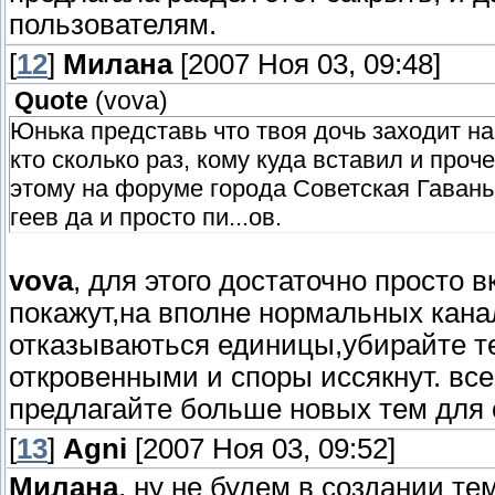
пользователям.
[
12
]
Милана
[2007 Ноя 03, 09:48]
Quote
(
vova
)
Юнька представь что твоя дочь заходит н
кто сколько раз, кому куда вставил и проч
этому на форуме города Советская Гавань
геев да и просто пи...ов.
vova
, для этого достаточно просто 
покажут,на вполне нормальных кана
отказываються единицы,убирайте т
откровенными и споры иссякнут. вс
предлагайте больше новых тем для
[
13
]
Agni
[2007 Ноя 03, 09:52]
Милана
, ну не будем в создании т