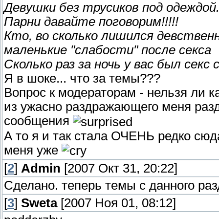
Девушки без трусиков под одеждой
Парни давайте поговорим!!!!!
Кто, во сколько лишился девственно
маленькие "слабости" после секса
Сколько раз за ночь у вас был секс 
Я в шоке... что за темы???
Вопрос к модераторам - нельзя ли 
из ужасно раздражающего меня разд
сообщения
А то я и так стала ОЧЕНЬ редко сюда
меня уже
[
2
]
Admin
[2007 Окт 31, 20:22]
Сделано. теперь темы с данного ра
[
3
]
Sweta
[2007 Ноя 01, 08:12]