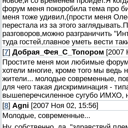
новое,и со временем пройдет.Я когд
форум меня покоробила тема про би
меня тоже удивил,(прости меня Олес
перестала из за этого заглядывать
разговоров,можно разграничить "Инт
туда гостей,главное уметь вести та
[
7
]
Добрая_Фея_С_Топором
[2007 
Простите меня мои любимые форумчан
хотели многие, кроме того мы ведь 
жители... молодые современные, п
для чего такая дискриминация - тип
вышеперечсиленное сугубо ИМХО, но
[
8
]
Agni
[2007 Ноя 02, 15:56]
Молодые, современные...
Ну, собственно, да, "здравствуй пл