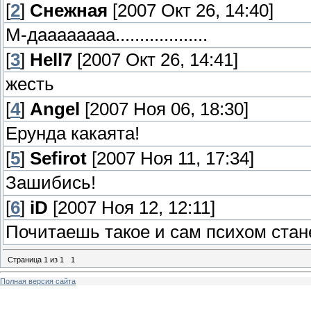
[
2
]
Снежная
[2007 Окт 26, 14:40]
М-даааааааа...................
[
3
]
Hell7
[2007 Окт 26, 14:41]
жесть
[
4
]
Angel
[2007 Ноя 06, 18:30]
Ерунда какаята!
[
5
]
Sefirot
[2007 Ноя 11, 17:34]
Зашибись!
[
6
]
iD
[2007 Ноя 12, 12:11]
Почитаешь такое и сам психом ста
Страница
1
из
1
1
Полная версия сайта