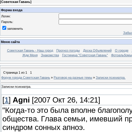
[
Советская Гавань
]
Форма входа
Логин:
Пароль:
запомнить
Забыл
Меню сайта
Советская Гавань - Наш город
Прогноз погоды
Доска Объявлений
О городе
Жди Меня
Знакомства
Гостиница "Советская Гавань"
Фотоальбомы
Страница
1
из
1
1
Форум города Советская Гавань
»
Разговор на разные темы
»
Записки психиатра.
Записки психиатра.
[
1
]
Agni
[2007 Окт 26, 14:21]
"Когда-то это была вполне благопол
общества. Глава семьи, имевший про
синдром сонных апноэ.