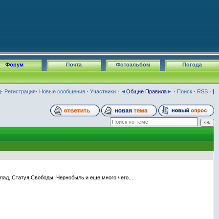
Форум
Почта
Фотоальбом
Погода
д
·
Регистрация
·
Новые сообщения
·
Участники
·
◄
Общие Правила
►
·
Поиск
·
RSS
· ]
ад, Статуя Свободы, Чернобыль и еще много чего...