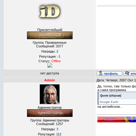
Присветлейший
Группа: Проверенные
Сообщений:
3377
Награды:
2
Репутация:
-1
Статус:
Offline
нет доступа
Admin
Дата: Четверг, 2007 Окт 
Да, точно, там только фо
а сама программа
Quote
(
chipsat
)
Google Earth
на английском...
Администратор
Группа: Администраторы
Сообщений:
1257
Награды:
3
Репутация:
112