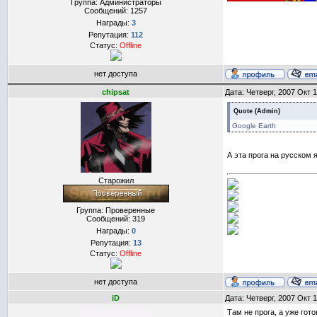
Группа: Администраторы
Сообщений:
1257
Награды:
3
Репутация:
112
Статус:
Offline
нет доступа
chipsat
Дата: Четверг, 2007 Окт 
Quote
(
Admin
)
Google Earth
А эта прога на русском 
Старожил
Группа: Проверенные
Сообщений:
319
Награды:
0
Репутация:
13
Статус:
Offline
нет доступа
iD
Дата: Четверг, 2007 Окт 
Там не прога, а уже го