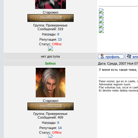
Старожил
Группа: Проверенные
Сообщений:
319
Награды:
0
Репутация:
13
Статус:
Offline
нет доступа
Sefirot
Дата: Среда, 2007 Ноя 07
У меня есть такая тема,
Pater noster, qui es in caelis,
Advenatiat regnum tuum.
Flat voluntas tua, sicut in caelo
Et dimitte nobis debita noster
Старожил
Группа: Проверенные
Сообщений:
409
Награды:
0
Репутация:
14
Статус:
Offline