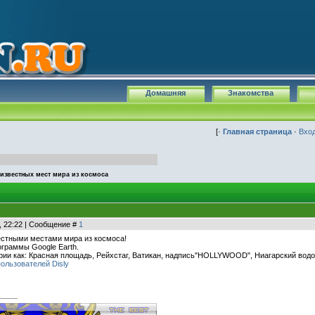
Домашняя
Знакомства
[·
Главная страница
·
Вхо
известных мест мира из космоса
, 22:22 | Сообщение #
1
естными местами мира из космоса!
граммы Google Earth.
фии как: Красная площадь, Рейхстаг, Ватикан, надпись"HOLLYWOOD", Ниагарский водоп
ользователей Disly