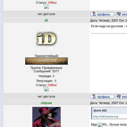
Статус:
Offline
нет доступа
iD
Дата: Четверг, 2007 Окт 
Если надо на русском - 
Присветлейший
Группа: Проверенные
Сообщений:
3377
Награды:
2
Репутация:
-1
Статус:
Offline
нет доступа
chipsat
Дата: Четверг, 2007 Окт 
Quote
(
iD
)
http://wikimapia.org
Мда
, Лучше польз