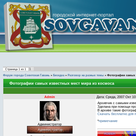
1
Страница
1
из
1
Форум города Советская Гавань
»
Беседка
»
Разговор на разные темы
»
Фотографии самых 
Фотографии самых известных мест мира из космоса
Admin
Дата: Среда, 2007 Окт 10
Архивчик с самыми изв
Зделана при помощи про
В архиве такие фотогра
Скачать бесплатно для п
*
примечание
Администратор