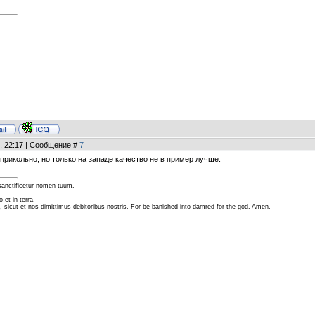
, 22:17 | Сообщение #
7
 прикольно, но только на западе качество не в пример лучше.
 sanctificetur nomen tuum.
 et in terra.
a, sicut et nos dimittimus debitoribus nostris. For be banished into damred for the god. Amen.