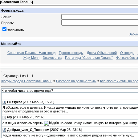
[
Советская Гавань
]
Форма входа
Логин:
Пароль:
запомнить
Забыл
Меню сайта
Советская Гавань - Наш город
Прогноз погоды
Доска Объявлений
О городе
Жди Меня
Знакомства
Гостиница "Советская Гавань"
Фотоальбомы
Страница
1
из
1
1
Форум города Советская Гавань
»
Разговор на разные темы
»
Кто любит читать во вр
Кто любит читать во время еды?
[
1
]
Pussycat
[2007 Мар 23, 15:26]
Я обожаю, еще с детства. Иногда даже кушать не хочется пока что-то печатное рядом
получала от родителей за это в детстве...
[
2
]
ray
[2007 Мар 23, 22:02]
а я ящик люблю смотреть
но если начну читать какую-то интересную книгу 
[
3
]
Добрая_Фея_С_Топором
[2007 Мар 23, 23:18]
Когда читаю, есть не могу - однозначно.. а вот с компом рядом вечно че нить жую..