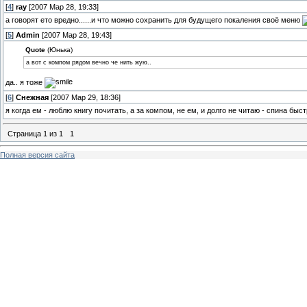
[
4
]
ray
[2007 Мар 28, 19:33]
а говорят ето вредно......и что можно сохранить для будущего покаления своё меню
[
5
]
Admin
[2007 Мар 28, 19:43]
Quote
(Юнька)
а вот с компом рядом вечно че нить жую..
да.. я тоже
[
6
]
Снежная
[2007 Мар 29, 18:36]
я когда ем - люблю книгу почитать, а за компом, не ем, и долго не читаю - спина быс
Страница
1
из
1
1
Полная версия сайта