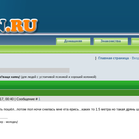
Домашняя
Знакомства
[·
Главная страница
·
Вхо
!!ваще капец!
(для людей с устоичивой психикой и хорошей колонкой)
17, 00:40 | Сообщение #
1
ь пошёл...потом пол ночи снилась мне ета ерись...каких то 1.5 метра но такая дрянь ш
ер - молодец!