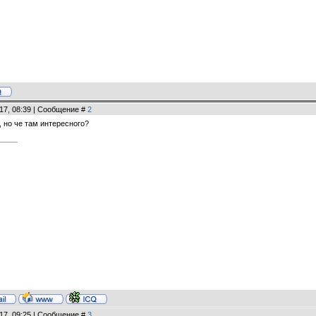
17, 08:39 | Сообщение #
2
, но че там интересного?
17, 09:25 | Сообщение #
3