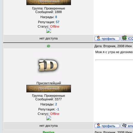
Группа: Проверенные
Сообщений:
1888
Награды:
8
Репутация:
57
Статус:
Offline
нет доступа
iD
Дата: Вторник, 2008 Июн 
Мож я с утра не догоняю
Присветлейший
Группа: Проверенные
Сообщений:
3377
Награды:
2
Репутация:
-1
Статус:
Offline
нет доступа
Bestiya
Дата: Вторник, 2008 Июн 