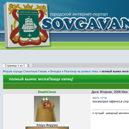
1
Страница
1
из
1
Форум города Советская Гавань
»
Беседка
»
Разговор на разные темы
»
полный вынос мозга
полный вынос мозга!!ваще капец!
DeathCloun
Дата: Вторник, 2008 Июн 
жать тута
посматрел офигел,и спат
я лучший, шикарный миллион
Клоун Форума