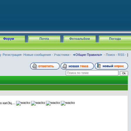
Форум
Почта
Фотоальбом
Погода
д
·
Регистрация
·
Новые сообщения
·
Участники
·
◄
Общие Правила
►
·
Поиск
·
RSS
· ]
о капЭц....