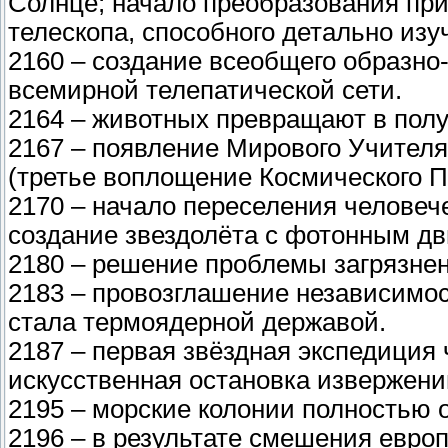
Солнце; начало преобразования при
телескопа, способного детально изу
2160 – создание всеобщего образно
всемирной телепатической сети.
2164 – животных превращают в пол
2167 – появление Мирового Учителя
(третье воплощение Космического П
2170 – начало переселения человеч
создание звездолёта с фотонным дв
2180 – решение проблемы загрязне
2183 – провозглашение независимос
стала термоядерной державой.
2187 – первая звёздная экспедиция 
искусственная остановка извержени
2195 – морские колонии полностью 
2196 – в результате смешения европ