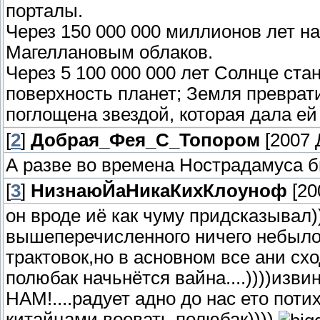
порталы.
Через 150 000 000 миллионов лет на
Магеллановым облаков.
Через 5 100 000 000 лет Солнце ста
поверхность планет; Земля преврати
поглощена звездой, которая дала ей 
[
2
]
Добрая_Фея_С_Топором
[2007 Д
А разве во времена Нострадамуса
[
3
]
НизнаюЙаНикаКихКлоуноф
[20
он вроде иё как чуму придсказывал)
вышеперечисленного ничего небыло)
трактовок,но в асновном все ани схо
полюбак начьнётся вайна....))))изв
НАМ!....радует адно до нас ето пот
китайцами воевать полюбак))))