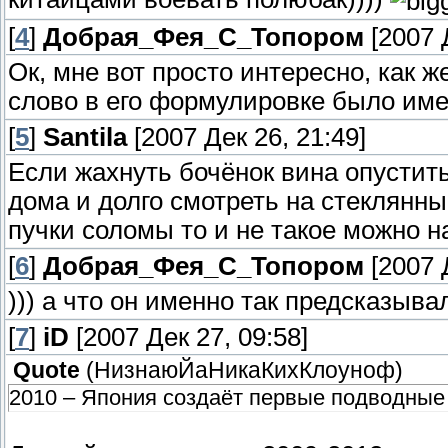
[
4
]
Добрая_Фея_С_Топором
[2007 Д
Ок, мне вот просто интересно, как ж
слово в его формулировке было име
[
5
]
Santila
[2007 Дек 26, 21:49]
Если жахнуть бочёнок вина опустить
дома и долго смотреть на стеклянн
пучки соломы то и не такое можно н
[
6
]
Добрая_Фея_С_Топором
[2007 Д
))) а что он именно так предсказыва
[
7
]
iD
[2007 Дек 27, 09:58]
Quote
(
НизнаюЙаНикаКихКлоуноф
)
2010 – Япония создаёт первые подводные