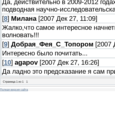
Да, действительно в 2009-2012 года
подводная научно-исследовательска
[
8
]
Милана
[2007 Дек 27, 11:09]
Жалко,что самое интересное начнеть
волновать!!!
[
9
]
Добрая_Фея_С_Топором
[2007 Д
Интересно было почитать...
[
10
]
agapov
[2007 Дек 27, 16:26]
Да ладно это предсказание я сам п
Страница
1
из
1
1
Полная версия сайта