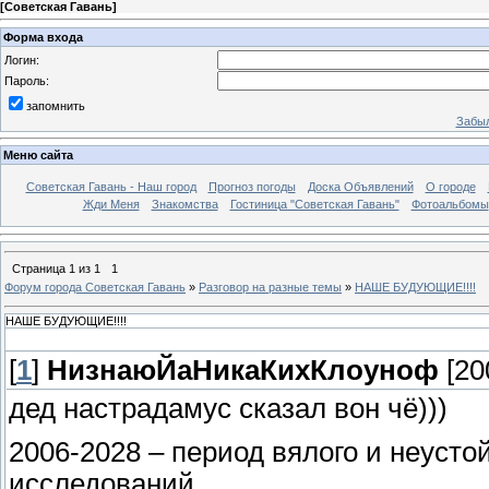
[
Советская Гавань
]
Форма входа
Логин:
Пароль:
запомнить
Забыл
Меню сайта
Советская Гавань - Наш город
Прогноз погоды
Доска Объявлений
О городе
Жди Меня
Знакомства
Гостиница "Советская Гавань"
Фотоальбомы
Страница
1
из
1
1
Форум города Советская Гавань
»
Разговор на разные темы
»
НАШЕ БУДУЮЩИЕ!!!!
НАШЕ БУДУЮЩИЕ!!!!
[
1
]
НизнаюЙаНикаКихКлоуноф
[20
дед настрадамус сказал вон чё)))
2006-2028 – период вялого и неусто
исследований.