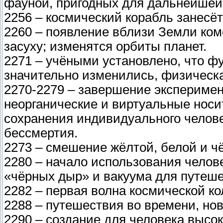
фауной, пригодных для дальнейшей
2256 – космический корабль занесё
2260 – появление вблизи Земли коме
засуху; изменятся орбиты планет.
2271 – учёными установлено, что 
значительно изменились, физическа
2270-2279 – завершение эксперимен
неорганические и виртуальные носи
сохранения индивидуального челове
бессмертия.
2273 – смешение жёлтой, белой и ч
2280 – начало использования чело
«чёрных дыр» и вакуума для путеше
2282 – первая волна космической к
2288 – путешествия во времени, но
2290 – создание для человека высо