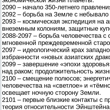
2090 – начало 350-летнего правлени
2092 – борьба на Земле с небывал
2093 – космическая экспедиция на а
внеземным колониям, защитные куп
2088-2097 – борьба человечества с
мгновенной преждевременной стар
2097 – идеологический крах западн
избранности «новых азиатских драк
2099 – завершение «эпохи здоровья»
над раком; продолжительность жизни
2100 – смещение полюсов; энергет
человечества на «светлое» и «тёмн
освещает ночную сторону Земли.
2101 – первые близкие контакты с 
теория относительности Эйнштейна