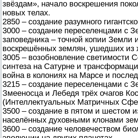
звёздам», начало воскрешения поко
новых телах.
2850 – создание разумного гигантск
3000 – создание переселенцами с З
заповедника – точной копии Земли и
воскрешённых землян, ушедших из 
3005 – возобновление светимости С
синтеза на Сатурне и трансформаци
война в колониях на Марсе и посл
3215 – создание переселенцами с З
Змееносца и Лебедя трёх очагов Ко
(Интеллектуальных Матричных Сфер
3500 – создание в пятом и шестом 
населённых духовными клонами зем
3600 – создание человечеством био
эволюции на других планетах.