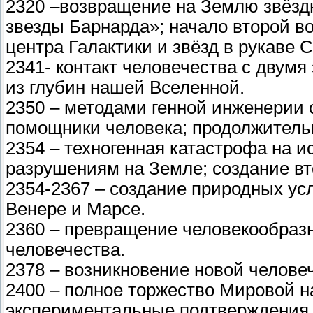
2320 –возвращение на Землю звёзд
звезды Барнарда»; начало второй в
центра Галактики и звёзд в рукаве 
2341- контакт человечества с двум
из глубин нашей Вселенной.
2350 – методами генной инженерии
помощники человека; продолжительн
2354 – техногенная катастрофа на и
разрушениям на Земле; создание вт
2354-2367 – создание природных ус
Венере и Марсе.
2360 – превращение человекообраз
человечества.
2378 – возникновение новой челове
2400 – полное торжество Мировой 
экспериментальные подтверждения е