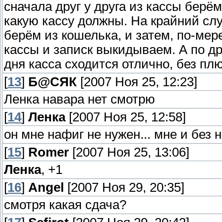
сначала друг у друга из кассы берём
какую кассу должны. На крайний случ
берём из кошелька, и затем, по-мер
кассы и записк выкидываем. А по дру
дня касса сходится отлично, без пл
[
13
]
Б@СЯК
[2007 Ноя 25, 12:23]
Ленка навара нет смотрю
[
14
]
Ленка
[2007 Ноя 25, 12:58]
он мне нафиг не нужен... мне и без 
[
15
]
Romer
[2007 Ноя 25, 13:06]
Ленка
, +1
[
16
]
Angel
[2007 Ноя 29, 20:35]
смотря какая сдача?