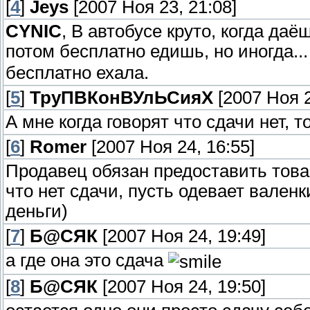
[
4
]
Jeys
[2007 Ноя 23, 21:08]
CYNIC
, В автобусе круто, когда даё
потом бесплатно едишь, но иногда... 
бесплатно ехала.
[
5
]
ТруПВКонВУлЬСияХ
[2007 Ноя 2
А мне когда говорят что сдачи нет, т
[
6
]
Romer
[2007 Ноя 24, 16:55]
Продавец обязан предоставить товар
что нет сдачи, пусть одевает вален
деньги)
[
7
]
Б@СЯК
[2007 Ноя 24, 19:49]
а где она это сдача
[
8
]
Б@СЯК
[2007 Ноя 24, 19:50]