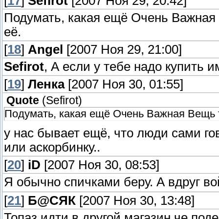
[
17
]
Sefirot
[2007 Ноя 29, 20:42]
Подумать, какая ещё Очень Важная 
её.
[
18
]
Angel
[2007 Ноя 29, 21:00]
Sefirot
, А если у тебе надо купить 
[
19
]
Ленка
[2007 Ноя 30, 01:55]
Quote
(
Sefirot
)
Подумать, какая ещё Очень Важная Вещь т
у нас бывает ещё, что люди сами го
или аскорбинку..
[
20
]
iD
[2007 Ноя 30, 08:53]
Я обычно спичками беру. А вдруг в
[
21
]
Б@СЯК
[2007 Ноя 30, 13:48]
Топаз идти в другой магазин че под