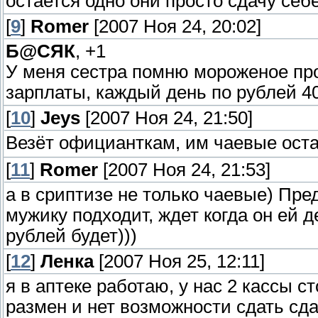
остается одно они просто сдачу себ
[
9
]
Romer
[2007 Ноя 24, 20:02]
Б@СЯК
, +1
У меня сестра помню мороженое про
зарплаты, каждый день по рублей 4
[
10
]
Jeys
[2007 Ноя 24, 21:50]
Везёт официанткам, им чаевые оста
[
11
]
Romer
[2007 Ноя 24, 21:53]
а в сриптизе не только чаевые) Пре
мужику подходит, ждет когда он ей де
рублей будет)))
[
12
]
Ленка
[2007 Ноя 25, 12:11]
я в аптеке работаю, у нас 2 кассы с
размен и нет возможности сдать сд