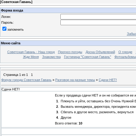
[
Советская Гавань
]
Форма входа
Логин:
Пароль:
запомнить
Забыл
Меню сайта
Советская Гавань - Наш город
Прогноз погоды
Доска Объявлений
О городе
Жди Меня
Знакомства
Гостиница "Советская Гавань"
Фотоальбомы
Страница
1
из
1
1
Форум города Советская Гавань
»
Разговор на разные темы
»
Сдачи НЕТ!
Сдачи НЕТ!
Если у продавца сдачи НЕТ и он не собирается ее 
1
.
Плюнуть и уйти, оставшись без Очень Нужной 
2
.
Вызвать менеджера, директора, президента ком
3
.
Сбегать в другое место, разменять, вернуться
4
.
Другое
Всего ответов:
10