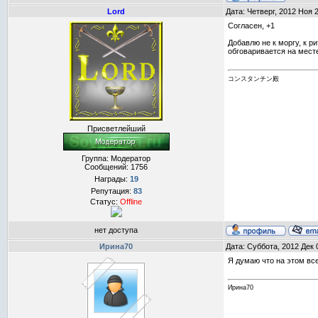
Lord
Дата: Четверг, 2012 Ноя 
Согласен, +1
Добавлю не к моргу, к р
обговаривается на месте,
コンスタンチン殿
Присветлейший
Группа: Модератор
Сообщений:
1756
Награды:
19
Репутация:
83
Статус:
Offline
нет доступа
Ирина70
Дата: Суббота, 2012 Дек 
Я думаю что на этом все
Ирина70