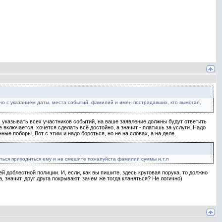
тно с указанием даты, места событий, фамилий и имен пострадавших, кто вымогал,
, указывать всех участников событий, на ваше заявление должны будут ответить
е включается, хочется сделать всё достойно, а значит - платишь за услуги. Надо
ные поборы. Вот с этим и надо бороться, но не на словах, а на деле.
яться приходиться ему и не смешите пожалуйста фамилии суммы и.т.п
ей доблестной полиции. И, если, как вы пишите, здесь круговая порука, то должно
, значит, друг друга покрывают, зачем же тогда кланяться? Не логично)