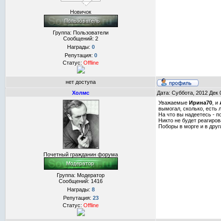
Новичок
Группа: Пользователи
Сообщений:
2
Награды:
0
Репутация:
0
Статус:
Offline
нет доступа
Холмс
Дата: Суббота, 2012 Дек 
Уважаемые
Ирина70
, и
вымогал, сколько, есть л
На что вы надеетесь - п
Никто не будет реагиров
Поборы в морге и в дру
Почетный гражданин форума
Группа: Модератор
Сообщений:
1416
Награды:
8
Репутация:
23
Статус:
Offline