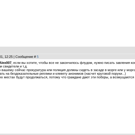
01, 12:25 | Сообщение #
5
Alex007
, если вы хотите, чтобы все не закончилось флудом, нужно писать завления к
и свидетели и т.д.
о вашему сейчас прокуратура или полиция должны сидеть в засаде в морге или у морг
ать на бездоказательные реплики и клевету анонимов (насчет круговой поруки...)
гих местах будут продолжаться, потому что граждане дают эти поборы, а возмущаютс