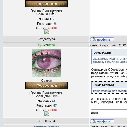
Группа: Проверенные
Сообщений:
6
Награды:
0
Репутация:
0
Статус:
Offline
нет доступа
Троя261167
Дата: Воскресенье, 2012 
Quote
(
Холмс
)
Уважаемые Ирина70, и A
сколько, есть ли свидете
Соглашусь С Холмсом, чт
Вода камень точит, начн
различать услуги и побо
Оракул
Quote
(
Игорь%
)
наша уважаемая милици
Группа: Проверенные
Сообщений:
919
А это как раз говорит н
Награды:
13
быть, наоборот - не в н
Репутация:
47
Статус:
Offline
Ирина
нет доступа