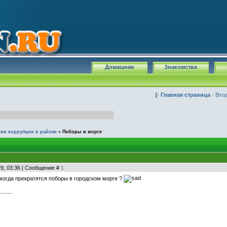
Домашняя
Знакомства
[·
Главная страница
·
Вхо
тив коррупции в районе
»
Поборы в морге
29, 03:36 | Сообщение #
1
когда прекратятся поборы в городском морге ?