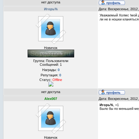
нет доступа
Игорь%
Дата: Воскресенье, 2012 
Уважаемый Холмс !мой др
ли не в ношки кланятьс
Новичок
Группа: Пользователи
Сообщений:
1
Награды:
0
Репутация:
0
Статус:
Offline
нет доступа
Alex007
Дата: Воскресенье, 2012 
Игорь%
, +1
Было бы по меньшей мер
Новичок