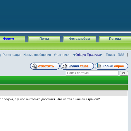
Форум
Почта
Фотоальбом
Погода
д
·
Регистрация
·
Новые сообщения
·
Участники
·
◄
Общие Правила
►
·
Поиск
·
RSS
· ]
следом, а у нас он только дорожает. Что не так с нашей страной?