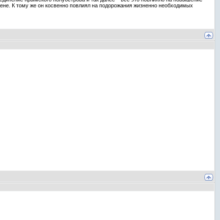
 цене. К тому же он косвенно повлиял на подорожания жизненно необходимых