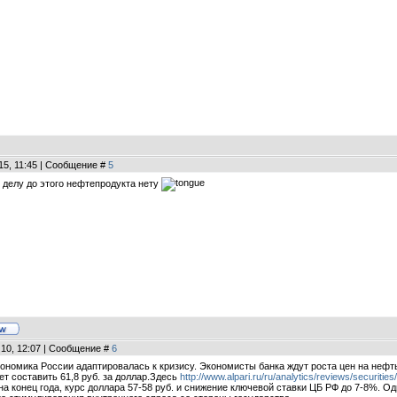
15, 11:45 | Сообщение #
5
 делу до этого нефтепродукта нету
 10, 12:07 | Сообщение #
6
 экономика России адаптировалась к кризису. Экономисты банка ждут роста цен на нефть
жет составить 61,8 руб. за доллар.Здесь
http://www.alpari.ru/ru/analytics/reviews/securiti
 на конец года, курс доллара 57-58 руб. и снижение ключевой ставки ЦБ РФ до 7-8%.