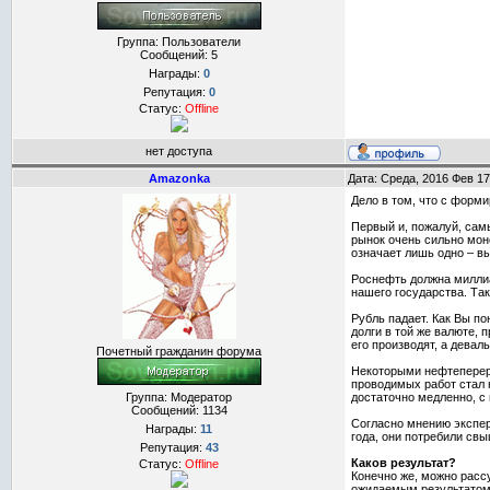
Группа: Пользователи
Сообщений:
5
Награды:
0
Репутация:
0
Статус:
Offline
нет доступа
Amazonka
Дата: Среда, 2016 Фев 17
Дело в том, что с форм
Первый и, пожалуй, сам
рынок очень сильно мон
означает лишь одно – в
Роснефть должна миллиа
нашего государства. Та
Рубль падает. Как Вы п
долги в той же валюте,
его производят, а дева
Почетный гражданин форума
Некоторыми нефтеперера
проводимых работ стал н
Группа: Модератор
достаточно медленно, с 
Сообщений:
1134
Согласно мнению экспер
Награды:
11
года, они потребили свы
Репутация:
43
Каков результат?
Статус:
Offline
Конечно же, можно расс
ожидаемым результатом 