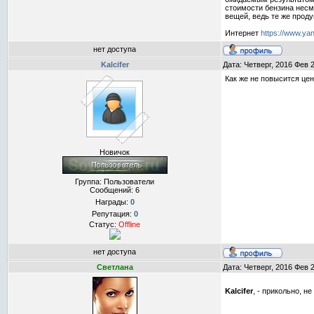
стоимости бензина несмо
вещей, ведь те же прод
Интернет
https://www.yan
нет доступа
Kalcifer
Дата: Четверг, 2016 Фев 
Как же не повысится це
Новичок
Группа: Пользователи
Сообщений:
6
Награды:
0
Репутация:
0
Статус:
Offline
нет доступа
Светлана
Дата: Четверг, 2016 Фев 
Kalcifer
, - прикольно, н