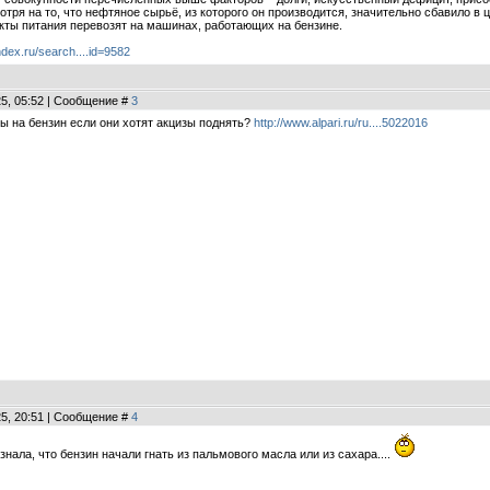
тря на то, что нефтяное сырьё, из которого он производится, значительно сбавило в
укты питания перевозят на машинах, работающих на бензине.
dex.ru/search....id=9582
25, 05:52 | Сообщение #
3
ны на бензин если они хотят акцизы поднять?
http://www.alpari.ru/ru....5022016
25, 20:51 | Сообщение #
4
е знала, что бензин начали гнать из пальмового масла или из сахара....