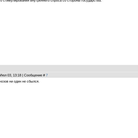
го стимулирования внутреннего спроса со стороны государства.
 Июл 03, 13:18 | Сообщение #
7
нозов ни один не сбылся.