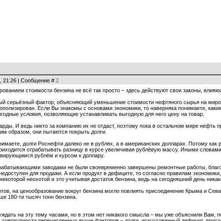
, 21:26 | Сообщение #
2
ированием стоимости бензина не всё так просто – здесь действуют свои законы, влия
ый серьёзный фактор, объясняющий уменьшение стоимости нефтяного сырья на миров
ополизирован. Если Вы знакомы с основами экономики, то наверняка понимаете, ка
ыгодные условия, позволяющие устанавливать выгодную для него цену на товар.
рды. И ведь никто за компанию их не отдаст, поэтому пока в остальном мире нефть 
ким образом, они пытаются покрыть долги.
онимаете, долги Роснефти далеко не в рублях, а в американских долларах. Потому как
 приходится отрабатывать разницу в курсе увеличивая рублёвую массу. Иными словами
львирующимся рублём и курсом к доллару.
батывающими заводами не были своевременно завершены ремонтные работы, благодар
едоступен для продажи. А если продукт в дефиците, то согласно правилам экономики,
некоторой неохотой и это учитывая достаток бензина, ведь на сегодняшний день никак
тов, на ценообразование вокруг бензина могло повлиять присоединение Крыма и Севас
ше 180-ти тысяч тонн бензина.
уждать на эту тему часами, но в этом нет никакого смысла – мы уже объяснили Вам, 
совокупности перечисленных выше факторов – долги, искусственный дефицит, присое