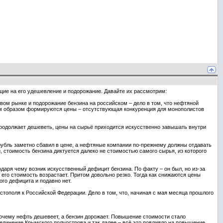
ющие на его удешевление и подорожание. Давайте их рассмотрим:
ом рынке и подорожание бензина на российском – дело в том, что нефтяной
ким образом формируются цены – отсутствующая конкуренция для монополистов
продолжает дешеветь, цены на сырьё приходится искусственно завышать внутри
 рубль заметно сбавил в цене, а нефтяные компании по-прежнему должны отдавать
, стоимость бензина диктуется далеко не стоимостью самого сырья, из которого
я чему возник искусственный дефицит бензина. По факту – он был, но из-за
 его стоимость возрастает. Притом довольно резко. Тогда как снижаются цены
ого дефицита и подавно нет.
тополя к Российской Федерации. Дело в том, что, начиная с мая месяца прошлого
почему нефть дешевеет, а бензин дорожает. Повышение стоимости стало
динение Крымского полуострова и так далее – всё это повлияло на повышение