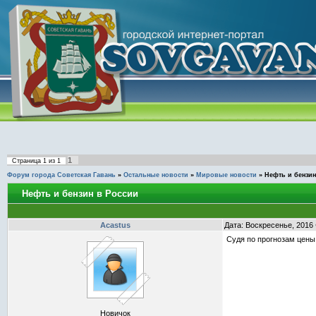
1
Страница
1
из
1
Форум города Советская Гавань
»
Остальные новости
»
Мировые новости
»
Нефть и бензин
Нефть и бензин в России
Acastus
Дата: Воскресенье, 2016
Судя по прогнозам цены 
Новичок