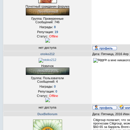
Почетный гражданин форума
Группа: Проверенные
Сообщений:
746
Награды:
8
Репутация:
19
Статус:
Offline
нет доступа
otoko212
Дата: Пятница, 2016 Апр 
а мне никакого
Новичок
Группа: Пользователи
Сообщений:
4
Награды:
0
Репутация:
0
Статус:
Offline
нет доступа
DuxBellorum
Дата: Пятница, 2016 Июн
Citigroup полагает, что
прогнозам Citigroup, мо
$60-65 за баррель Brent