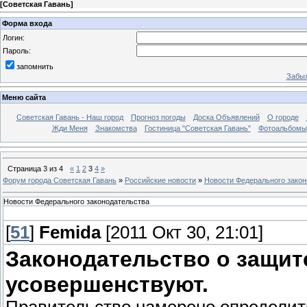
[
Советская Гавань
]
Форма входа
Логин:
Пароль:
запомнить
Забыл
Меню сайта
Советская Гавань - Наш город
Прогноз погоды
Доска Объявлений
О городе
Жди Меня
Знакомства
Гостиница "Советская Гавань"
Фотоальбомы
Страница
3
из
4
«
1
2
3
4
»
Форум города Советская Гавань
»
Российские новости
»
Новости Федерального закон
Новости Федерального законодательства
[
51
]
Femida
[2011 Окт 30, 21:01]
Законодательство о защи
усовершенствуют.