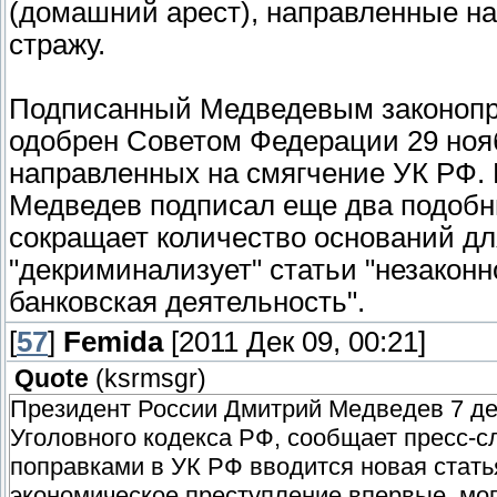
(домашний арест), направленные н
стражу.
Подписанный Медведевым законопро
одобрен Советом Федерации 29 нояб
направленных на смягчение УК РФ. В
Медведев подписал еще два подобны
сокращает количество оснований дл
"декриминализует" статьи "незакон
банковская деятельность".
[
57
]
Femida
[2011 Дек 09, 00:21]
Quote
(
ksrmsgr
)
Президент России Дмитрий Медведев 7 де
Уголовного кодекса РФ, сообщает пресс-с
поправками в УК РФ вводится новая стать
экономическое преступление впервые, мог