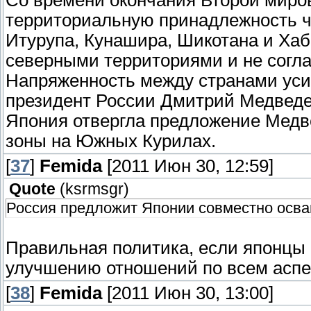
Со времени окончания Второй миро
территориальную принадлежность че
Итурупа, Кунашира, Шикотана и Хаб
северными территориями и не согла
Напряженность между странами усили
президент России Дмитрий Медведев
Япония отвергла предложение Медв
зоны на Южных Курилах.
[
37
]
Femida
[2011 Июн 30, 12:59]
Quote
(
ksrmsgr
)
Россия предложит Японии совместно осва
Правильная политика, если японцы с
улучшению отношений по всем аспе
[
38
]
Femida
[2011 Июн 30, 13:00]