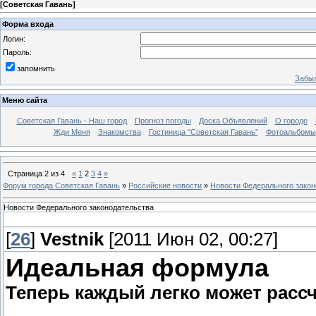
[
Советская Гавань
]
Форма входа
Логин:
Пароль:
запомнить
Забыл
Меню сайта
Советская Гавань - Наш город
Прогноз погоды
Доска Объявлений
О городе
Жди Меня
Знакомства
Гостиница "Советская Гавань"
Фотоальбомы
Страница
2
из
4
«
1
2
3
4
»
Форум города Советская Гавань
»
Российские новости
»
Новости Федерального закон
Новости Федерального законодательства
[
26
]
Vestnik
[2011 Июн 02, 00:27]
Идеальная формула
Теперь каждый легко может расс