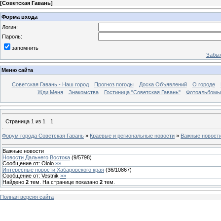
[
Советская Гавань
]
Форма входа
Логин:
Пароль:
запомнить
Забыл
Меню сайта
Советская Гавань - Наш город
Прогноз погоды
Доска Объявлений
О городе
Жди Меня
Знакомства
Гостиница "Советская Гавань"
Фотоальбомы
Страница
1
из
1
1
Форум города Советская Гавань
»
Краевые и региональные новости
»
Важные новост
Важные новости
Новости Дальнего Востока
(
9
/
5798
)
Сообщение от:
Ololo
»»
Интересные новости Хабаровского края
(
36
/
10867
)
Сообщение от:
Vestnik
»»
Найдено
2
тем. На странице показано
2
тем.
Полная версия сайта