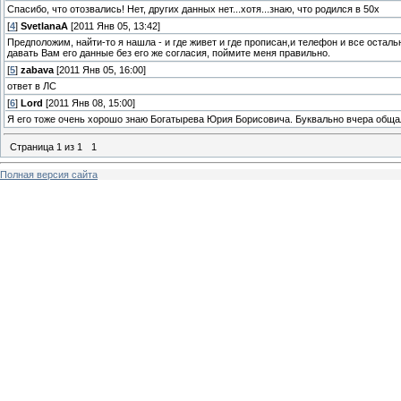
Спасибо, что отозвались! Нет, других данных нет...хотя...знаю, что родился в 50х
[
4
]
SvetlanaA
[2011 Янв 05, 13:42]
Предположим, найти-то я нашла - и где живет и где прописан,и телефон и все остально
давать Вам его данные без его же согласия, поймите меня правильно.
[
5
]
zabava
[2011 Янв 05, 16:00]
ответ в ЛС
[
6
]
Lord
[2011 Янв 08, 15:00]
Я его тоже очень хорошо знаю Богатырева Юрия Борисовича. Буквально вчера общал
Страница
1
из
1
1
Полная версия сайта