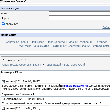
[
Советская Гавань
]
Форма входа
Логин:
Пароль:
запомнить
Забыл
Меню сайта
Советская Гавань - Наш город
Прогноз погоды
Доска Объявлений
О городе
Жди Меня
Знакомства
Гостиница "Советская Гавань"
Фотоальбомы
Страница
1
из
1
1
Форум города Советская Гавань
»
Поиск людей
»
Богатырев Юрий
Богатырев Юрий
[
1
]
zabava
[2011 Янв 04, 18:55]
Всем доброго дня суток! Тщетно пытаюсь найти
Богатырева Юрия
. До 1988г. прож
помню...кажется 65, занимался спортом (лаванием). Если у кого-то есть информаци
Заранее всех благодарю!
[
2
]
SvetlanaA
[2011 Янв 04, 19:53]
Есть ли какие-либо еще данные о Богатыреве? дата рождения, отчество и т.п.?
[
3
]
zabava
[2011 Янв 05, 13:13]