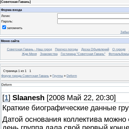
[
Советская Гавань
]
Форма входа
Логин:
Пароль:
запомнить
Забыл
Меню сайта
Советская Гавань - Наш город
Прогноз погоды
Доска Объявлений
О городе
Жди Меня
Знакомства
Гостиница "Советская Гавань"
Фотоальбомы
Страница
1
из
1
1
Форум города Советская Гавань
»
Группы
»
Deform
Deform
[
1
]
Slaanesh
[2008 Май 22, 20:30]
Краткие биографические данные г
Датой основания коллектива можно с
день группа дала свой первый конц