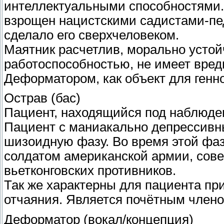
интеллектуальными способностями. 
взрощен нацистскими садистами-пед
сделало его сверхчеловеком.
Маятник расчетлив, морально устой
работоспособностью, не имеет вред
Деформатором, как объект для генн
Острав (бас)
Пациент, находящийся под наблюде
Пациент с маниакально депрессивн
шизоидную фазу. Во время этой фаз
солдатом американской армии, сов
вьетконговских противников.
Так же характерны для пациента пр
отчаяния. Является почётным члено
Деформатор (вокал/концепция)