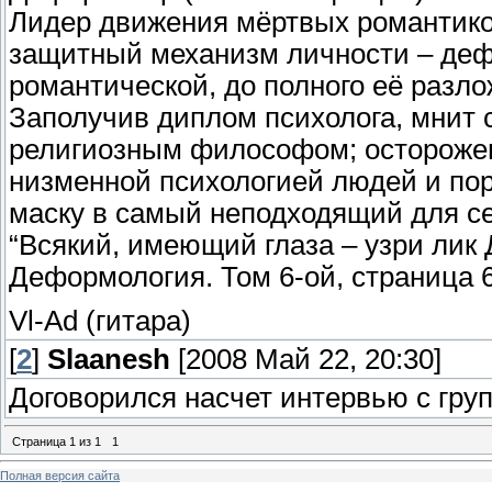
Лидер движения мёртвых романтико
защитный механизм личности – деф
романтической, до полного её разло
Заполучив диплом психолога, мнит 
религиозным философом; осторожен,
низменной психологией людей и по
маску в самый неподходящий для се
“Всякий, имеющий глаза – узри лик 
Деформология. Том 6-ой, страница 6-
Vl-Ad (гитара)
[
2
]
Slaanesh
[2008 Май 22, 20:30]
Договорился насчет интервью с груп
Страница
1
из
1
1
Полная версия сайта