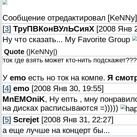
Сообщение отредактировал
[KeNNy]
[
3
]
ТруПВКонВУлЬСияХ
[2008 Янв 2
Ну что сказать... My Favorite Group
Quote
(
|KeNNy|
)
ток где взять может кто-нить подскажет???
У
emo
есть но ток на компе.
Я смот
[
4
]
emo
[2008 Янв 30, 19:55]
MnEMOniK
, Ну епть , мну понравил
на дисках расписываются =)))))
[
5
]
Screjet
[2008 Янв 31, 22:27]
а еще лучше на концерт бы...