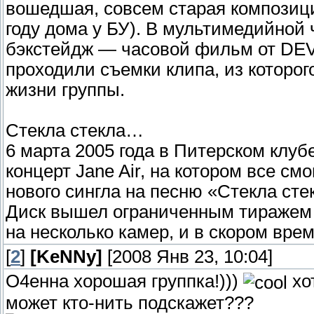
вошедшая, совсем старая композиц
году дома у БУ). В мультимедийной
бэкстейдж — часовой фильм от DEV
проходили съемки клипа, из которог
жизни группы.
Стекла стекла…
6 марта 2005 года в Питерском клу
концерт Jane Air, на котором все с
нового сингла на песню «Стекла сте
Диск вышел ограниченным тиражем 1
на несколько камер, и в скором вре
[
2
]
[KeNNy]
[2008 Янв 23, 10:04]
О4енна хорошая группка!)))
хо
может кто-нить подскажет???