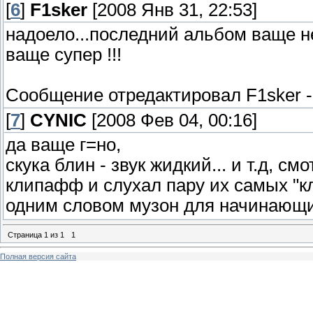
[
6
]
F1sker
[2008 Янв 31, 22:53]
надоело...последний альбом ваще не
ваще супер !!!
Сообщение отредактировал
F1sker
[
7
]
CYNIC
[2008 Фев 04, 00:16]
да ваще г=но,
скука блин - звук жидкий... и т.д, см
клипафф и слухал пару их самых "к
одним словом музон для начинающ
Страница
1
из
1
1
Полная версия сайта