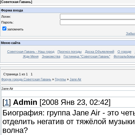
[
Советская Гавань
]
Форма входа
Логин:
Пароль:
запомнить
Забыл
Меню сайта
Советская Гавань - Наш город
Прогноз погоды
Доска Объявлений
О городе
Жди Меня
Знакомства
Гостиница "Советская Гавань"
Фотоальбомы
Страница
1
из
1
1
Форум города Советская Гавань
»
Группы
»
Jane Air
Jane Air
[
1
]
Admin
[2008 Янв 23, 02:42]
Биография: группа Jane Air - это ч
отделить негатив от тяжёлой музыки
волна?