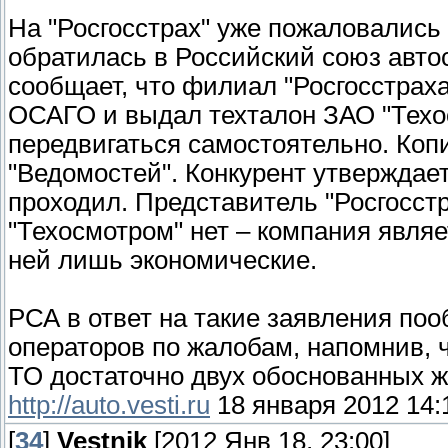
На "Росгосстрах" уже пожаловались
обратилась в Российский союз авто
сообщает, что филиал "Росгосстрах
ОСАГО и выдал техталон ЗАО "Техосм
передвигаться самостоятельно. Коп
"Ведомостей". Конкурент утверждает
проходил. Представитель "Росгосстр
"Техосмотром" нет – компания явля
ней лишь экономические.
РСА в ответ на такие заявления поо
операторов по жалобам, напомнив, 
ТО достаточно двух обоснованных жа
http://auto.vesti.ru
18 января 2012 14:
[
34
]
Vestnik
[2012 Янв 18, 23:00]