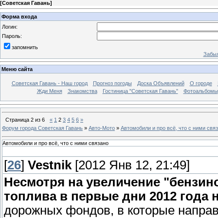
[
Советская Гавань
]
Форма входа
Логин:
Пароль:
запомнить
Забыл
Меню сайта
Советская Гавань - Наш город
Прогноз погоды
Доска Объявлений
О городе
Жди Меня
Знакомства
Гостиница "Советская Гавань"
Фотоальбомы
Страница
2
из
6
«
1
2
3
4
5
6
»
Форум города Советская Гавань
»
Авто-Мото
»
Автомобили и про всё, что с ними свя
Автомобили и про всё, что с ними связано
[
26
]
Vestnik
[2012 Янв 12, 21:49]
Несмотря на увеличение "бензин
топлива в первые дни 2012 года н
дорожных фондов, в которые напра