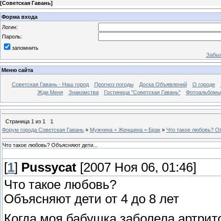
[
Советская Гавань
]
Форма входа
Логин:
Пароль:
запомнить
Забыл
Меню сайта
Советская Гавань - Наш город
Прогноз погоды
Доска Объявлений
О городе
Жди Меня
Знакомства
Гостиница "Советская Гавань"
Фотоальбомы
Страница
1
из
1
1
Форум города Советская Гавань
»
Мужчина + Женщина = Брак
»
Что такое любовь? Об
Что такое любовь? Объясняют дети...
[
1
]
Pussycat
[2007 Ноя 06, 01:46]
Что такое любовь?
Объясняют дети от 4 до 8 лет
Когда моя бабушка заболела артрито