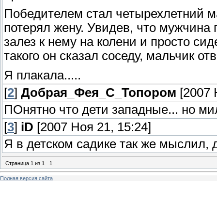
Победителем стал четырехлетний м
потерял жену. Увидев, что мужчина 
залез к нему на колени и просто сид
такого он сказал соседу, мальчик от
Я плакала.....
[
2
]
Добрая_Фея_С_Топором
[2007 
ПОнятно что дети западные... но ми
[
3
]
iD
[2007 Ноя 21, 15:24]
Я в детском садике так же мыслил,
Страница
1
из
1
1
Полная версия сайта