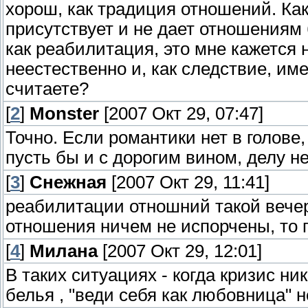
хорош, как традиция отношений. Как
присутствует и не дает отношениям
как реабилитация, это мне кажется
неестественно и, как следствие, им
считаете?
[
2
]
Monster
[2007 Окт 29, 07:47]
Точно. Если романтики нет в голове
пусть бы и с дорогим вином, делу не
[
3
]
Снежная
[2007 Окт 29, 11:41]
реабилитации отношний такой вечер 
отношения ничем не испорчены, то п
[
4
]
Милана
[2007 Окт 29, 12:01]
В таких ситуациях - когда кризис ни
белья , "веди себя как любовница" н