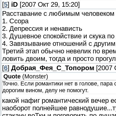
[
5
]
iD
[2007 Окт 29, 15:20]
Расставание с любимым человеком п
1. Ссора
2. Депрессия и ненависть
3. Душевное спокойствие и скука п
4. Завязывание отношений с другим
Третий этап обычно невелик по времен
ловить двоим, тогда и просто прогул
[
6
]
Добрая_Фея_С_Топором
[2007 О
Quote
(
Monster
)
Точно. Если романтики нет в голове, пара 
дорогим вином, делу не помогут.
какой нафиг романтический вечер ес
наоборот полнейшее равнодушие...ту
стакану воТки и поговорить по душа