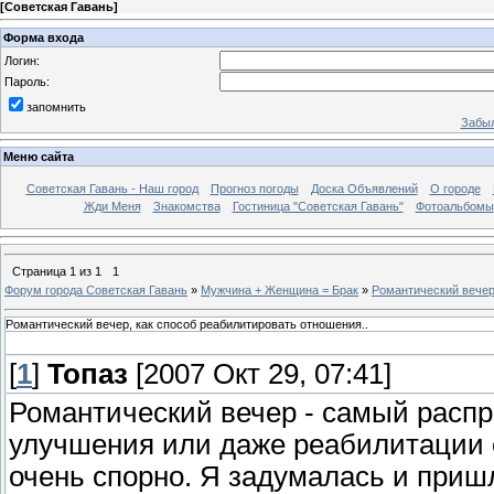
[
Советская Гавань
]
Форма входа
Логин:
Пароль:
запомнить
Забыл
Меню сайта
Советская Гавань - Наш город
Прогноз погоды
Доска Объявлений
О городе
Жди Меня
Знакомства
Гостиница "Советская Гавань"
Фотоальбомы
Страница
1
из
1
1
Форум города Советская Гавань
»
Мужчина + Женщина = Брак
»
Романтический вечер
Романтический вечер, как способ реабилитировать отношения..
[
1
]
Топаз
[2007 Окт 29, 07:41]
Романтический вечер - самый распр
улучшения или даже реабилитации о
очень спорно. Я задумалась и приш