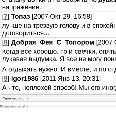
напряжение..
[
7
]
Топаз
[2007 Окт 29, 16:58]
лучше на трезвую голову и в спокойн
договориться...
[
8
]
Добрая_Фея_С_Топором
[2007 О
Когда все хорошо, то и свечки, опят
лукавая выдумка. Я все не могу пон
А отдыхать нужно. И вместе, и по о
[
9
]
igor1986
[2011 Янв 13, 20:31]
А что, неплохой способ! Мы его ин
Страница
1
из
1
1
Полная версия сайта