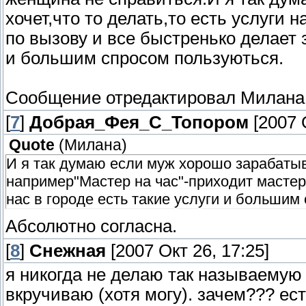
хочет,что то делать,то есть услуги
по вызову и все быстренько делает з
и большим спросом пользуються.
Сообщение отредактировал
Милана
[
7
]
Добрая_Фея_С_Топором
[2007 О
Quote
(
Милана
)
И я так думаю если муж хорошо зарабатывае
например"Мастер на час"-приходит мастер
нас в городе есть такие услуги и большим
Абсолютно согласна.
[
8
]
Снежная
[2007 Окт 26, 17:25]
я никогда не делаю так называемую
вкручиваю (хотя могу). зачем??? е