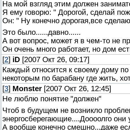
На мой взгляд этим должен занимат
Я ему говорю: " Дорогой, сделай пожал
Он: " Ну конечно дорогая,все сделаю
Это было......давно......
А вот вопрос, может я в чем-то не п
Он очень много работает, но дом ес
[
2
]
iD
[2007 Окт 26, 09:17]
Каждый относится к своему дому по 
некоторым по барабану где жить, хот
[
3
]
Monster
[2007 Окт 26, 12:45]
Не люблю понятие "должен"
Чтоб в будущем не возникло пробле
энергосберегающие....Доооолго они 
А вообще конечно смешно...даже есл