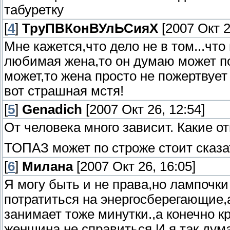
табуретку
[
4
]
ТруПВКонВУлЬСияХ
[2007 Окт 2
Мне кажется,что дело не в том...что 
любимая жена,то он думаю может по
может,то жена просто не пожертвует 
вот страшная мстя!
[
5
]
Genadich
[2007 Окт 26, 12:54]
От человека много зависит. Какие от
ТОПАЗ может по строже стоит сказат
[
6
]
Милана
[2007 Окт 26, 16:05]
Я могу быть и не права,но лампочк
потратиться на энергосберегающие,
занимает тоже минутки.,а конечно кр
женщина не справиться.И я так дум