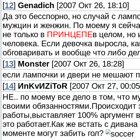
[
12
]
Genadich
[2007 Окт 26, 18:10]
Да это бесспорно, но случай с ламп
мужцин и женжин. По моему я сейча
не только в
ПРИНЦЕПЕ
в целом, но
человека. Если девочка выросла, ка
обговаривать и вообще что либо дел
[
13
]
Monster
[2007 Окт 26, 18:28]
если лампочки и двери не мешают пит
[
14
]
ИnKvИZiToR
[2007 Окт 27, 00:05
НЕ.. по моему все дело в том, что 
своими обязанностями.Происходит эт
работы,выставляет 100% аргумент в
это работает.Как же встать с дивана
моменте могут забить гол?