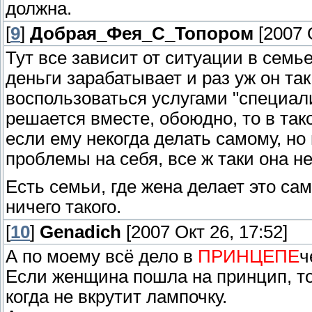
должна.
[
9
]
Добрая_Фея_С_Топором
[2007 О
Тут все зависит от ситуации в семье
деньги зарабатывает и раз уж он та
воспользоваться услугами "специали
решается вместе, обоюдно, то в та
если ему некогда делать самому, но
проблемы на себя, все ж таки она не
Есть семьи, где жена делает это сам
ничего такого.
[
10
]
Genadich
[2007 Окт 26, 17:52]
А по моему всё дело в
ПРИНЦЕПЕ
ч
Если женщина пошла на принцип, то 
когда не вкрутит лампочку.