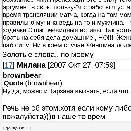
аргумент в свою пользу-"я с работы я уста
время трансляции матча, когда на том мом
правильно!мучина ведь на то и мужчина, чт
зодиака.Этож очевидные истины, Так ус
брать на себя дела домашние , НО!!!! Же
раб.силу! Ни в коем случае!Женщина долж
спутнику жизни , и в доме тогда будет цари
Золотые слова.. по моему
[
17
]
Милана
[2007 Окт 27, 07:59]
brownbear
,
Quote
(
brownbear
)
Ну да, можно и Тарзана вызвать, если что.
Речь не об этом,хотя если кому либо
пожалуйста)))в наше то врем
Страница
1
из
1
1