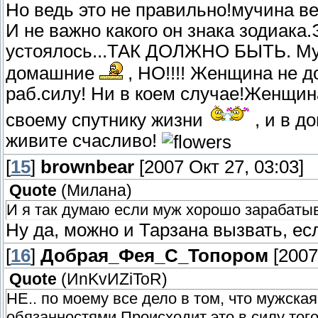
Но ведь это не правильно!мучина ве
И не важно какого он знака зодиака
устоялось...ТАК ДОЛЖНО БЫТЬ. Муж
домашние
, НО!!!! Женщина не д
раб.силу! Ни в коем случае!Женщин
своему спутнику жизни
, и в д
живите счасливо!
[
15
]
brownbear
[2007 Окт 27, 03:03]
Quote
(
Милана
)
И я так думаю если муж хорошо зарабатывае
Ну да, можно и Тарзана вызвать, есл
[
16
]
Добрая_Фея_С_Топором
[2007
Quote
(
ИnKvИZiToR
)
НЕ.. по моему все дело в том, что мужска
обязанностями.Происходит это в силу тог