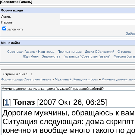
[
Советская Гавань
]
Форма входа
Логин:
Пароль:
запомнить
Забыл
Меню сайта
Советская Гавань - Наш город
Прогноз погоды
Доска Объявлений
О городе
Жди Меня
Знакомства
Гостиница "Советская Гавань"
Фотоальбомы
Страница
1
из
1
1
Форум города Советская Гавань
»
Мужчина + Женщина = Брак
»
Мужчина должен зан
Мужчина должен заниматься дома "мужской" домашней работой?
[
1
]
Топаз
[2007 Окт 26, 06:25]
Дорогие мужчины, обращаюсь к вам
Ситуация следующая: дома скрипят 
конечно и вообще много такого по д