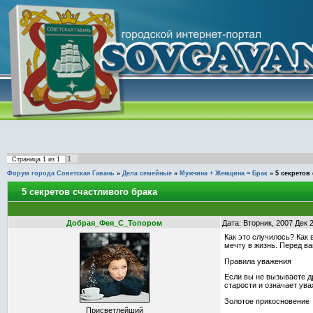
1
Страница
1
из
1
Форум города Советская Гавань
»
Дела семейные
»
Мужчина + Женщина = Брак
»
5 cекретов
5 cекретов cчастливого брака
Добрая_Фея_С_Топором
Дата: Вторник, 2007 Дек 
Как это случилось? Как 
мечту в жизнь. Перед ва
Правила уважения
Если вы не вызываете д
старости и означает ува
Золотое прикосновение
Присветлейший