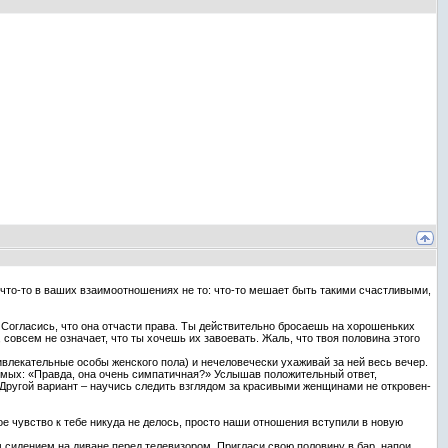
что-то в ваших взаимоотношениях не то: что-то мешает быть такими счастливыми,
. Согласись, что она отчасти права. Ты действительно бросаешь на хорошеньких
совсем не означает, что ты хочешь их завоевать. Жаль, что твоя половина этого
ивлекательные особы женского пола) и нечеловечески ухаживай за ней весь вечер.
акомых: «Правда, она очень симпатичная?» Услышав положительный ответ,
 Другой вариант – научись следить взглядом за красивыми женщинами не откровен-
ое чувство к тебе никуда не делось, просто наши отношения вступили в новую
м сидением на диване перед телевизором. Пригласи свою половину в бар, напои