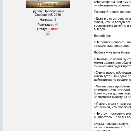
«Несмотря на наш сумас
он обязательно обнимет 
Группа: Проверенные
Позволяйте себе не сог
Сообщений:
2946
«Даже в самом счастлив
Награды:
1
знаем, что не всегда со
Репутация:
44
воспитывать детей, мы в
выход».
Статус:
Offline
Боевой дух
«Не бойтесь спорить, но
сделают ваш союз сильн
Любовь – не поле битвы
«Никогда не используйте
может захотеться обдумы
физическая) будет прет
«Очень важно обсуждать,
иметь детей, мы даже с
действительно решили ос
«Финансовые проблемы ч
возможно. Это позволит 
Конечно, вы должны гово
не поможет никому из ва
«У моего мужа упали дох
объяснила, что люблю ег
«Не стоит постоянно пла
ошибаетесь. Если вы по
«Когда я вышла замуж, я
затем я показала этот с
честному».