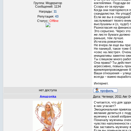
Группа: Модератор
коктейлями. Подсади ее 
Сообщений:
1134
Ссоры из-за ерунды
Когда они повторяются п
Награды:
11
скандалистки. Не уподо
Репутация:
43
Если же вы в очередной 
заслуживает твоего вним
Статус:
Offline
выслушаны и (о, чудо!) 
Разногласия на финансо
Это серьезно. Через эт
же листе бумаги должно
раньше, тем лучше.
Исчезла романтика
Не вчера ли еще вы пра
Не паникуй, такое тоже
«секс на люстре». Очень
инициативы заметно ожи
Ты слишком много рабо
Она права? Ты действит
агрессивно, повысь прои
времяпрепровождение бо
Ваши отношения – улица
всегда – важно выработ
Интернет.
нет доступа
Amazonka
Дата: Четверг, 2011 Авг 
Считается, что для здор
в них угасает?
Эмоциональная привязан
желание делиться с под
мужчину к своей избран
Поначалу мужчины очень
чувство наполненности 
Как заставить мужчину 
Если вы привыкли все с