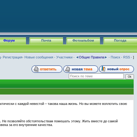
Форум
Почта
Фотоальбом
Погода
д
·
Регистрация
·
Новые сообщения
·
Участники
·
◄
Общие Правила
►
·
Поиск
·
RSS
· ]
актически с каждой невестой – такова наша жизнь. Но вы можете воплотить свою
а. Не позволяйте обстоятельствам помешать этому. Жить вместе до самой
века за его внутренние качества.