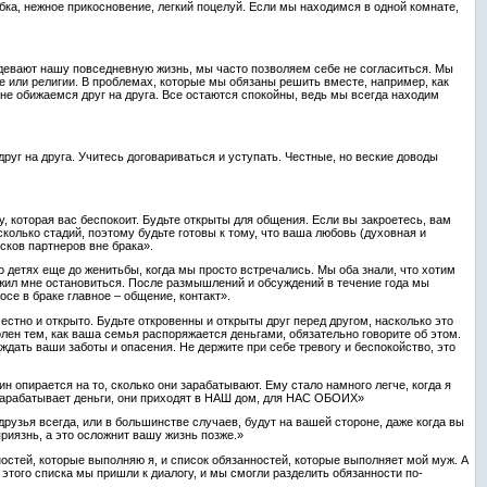
а, нежное прикосновение, легкий поцелуй. Если мы находимся в одной комнате,
адевают нашу повседневную жизнь, мы часто позволяем себе не согласиться. Мы
ике или религии. В проблемах, которые мы обязаны решить вместе, например, как
 не обижаемся друг на друга. Все остаются спокойны, ведь мы всегда находим
руг на друга. Учитесь договариваться и уступать. Честные, но веские доводы
у, которая вас беспокоит. Будьте открыты для общения. Если вы закроетесь, вам
сколько стадий, поэтому будьте готовы к тому, что ваша любовь (духовная и
сков партнеров вне брака».
о детях еще до женитьбы, когда мы просто встречались. Мы оба знали, что хотим
ожил мне остановиться. После размышлений и обсуждений в течение года мы
се в браке главное – общение, контакт».
стно и открыто. Будьте откровенны и открыты друг перед другом, насколько это
волен тем, как ваша семья распоряжается деньгами, обязательно говорите об этом.
ждать ваши заботы и опасения. Не держите при себе тревогу и беспокойство, это
 опирается на то, сколько они зарабатывают. Ему стало намного легче, когда я
то зарабатывает деньги, они приходят в НАШ дом, для НАС ОБОИХ»
рузья всегда, или в большинстве случаев, будут на вашей стороне, даже когда вы
риязнь, а это осложнит вашу жизнь позже.»
нностей, которые выполняю я, и список обязанностей, которые выполняет мой муж. А
этого списка мы пришли к диалогу, и мы смогли разделить обязанности по-