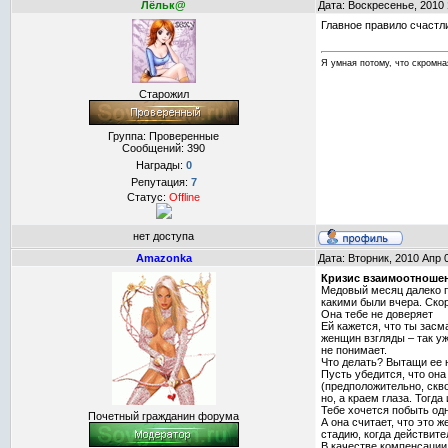
Лёльк@
Дата: Воскресенье, 2010
Главное правило счастл
Я умная потому, что скромна
Старожил
Группа: Проверенные
Сообщений:
390
Награды:
0
Репутация:
7
Статус:
Offline
нет доступа
Amazonka
Дата: Вторник, 2010 Апр 
Кризис взаимоотношени
Медовый месяц далеко п
какими были вчера. Ско
Она тебе не доверяет
Ей кажется, что ты засм
женщин взгляды – так уж
не понимает.
Что делать? Вытащи ее 
Пусть убедится, что она
(предположительно, скв
но, а краем глаза. Тогда
Тебе хочется побыть од
Почетный гражданин форума
А она считает, что это 
стадию, когда действите
В качестве компенсации