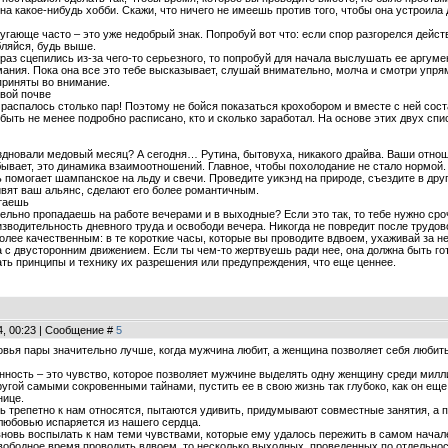
на какое-нибудь хобби. Скажи, что ничего не имеешь против того, чтобы она устроил
угающе часто – это уже недобрый знак. Попробуй вот что: если спор разгорелся дейст
бляйся, будь выше.
раз сцепились из-за чего-то серьезного, то попробуй для начала выслушать ее аргумен
ания. Пока она все это тебе высказывает, слушай внимательно, молча и смотри упрямиц
приняты во внимание.
вой почве
о распалось столько пар! Поэтому не бойся показаться крохобором и вместе с ней со
 быть не менее подробно расписано, кто и сколько заработал. На основе этих двух с
здновали медовый месяц? А сегодня… Рутина, бытовуха, никакого драйва. Ваши отнош
 бывает, это динамика взаимоотношений. Главное, чтобы похолодание не стало нормой
 помогает шампанское на льду и свечи. Проведите уикэнд на природе, съездите в дру
вят ваш альянс, сделают его более романтичным.
таешь
ельно пропадаешь на работе вечерами и в выходные? Если это так, то тебе нужно сро
зводительность дневного труда и освободи вечера. Никогда не повредит после трудов
лее качественным: в те короткие часы, которые вы проводите вдвоем, ухаживай за не
 с двусторонним движением. Если ты чем-то жертвуешь ради нее, она должна быть го
ать принципы и технику их разрешения или предупреждения, что еще ценнее.
04, 00:23 | Сообщение #
5
овья пары значительно лучше, когда мужчина любит, а женщина позволяет себя любить
ность – это чувство, которое позволяет мужчине выделять одну женщину среди милли
ругой самыми сокровенными тайнами, пустить ее в свою жизнь так глубоко, как он ещ
нице.
 трепетно к нам относятся, пытаются удивить, придумывают совместные занятия, а по
любовью испаряется из нашего сердца.
вновь воспылать к нам теми чувствами, которые ему удалось пережить в самом нача
вободное время проводить вдвоем, то несколько выходных, проведенных по отдельност