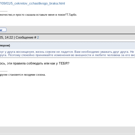
007/09/01/5_cekretov_cchastlivogo_braka.html
ночество,я просто сказала-оставьте меня в покое!"Г.Гарбо.
25, 14:22 | Сообщение #
2
опором
)
руг у друга восхищения, жизнь совсем не ладится. Вам необходимо уважать друг друга. Не
друга. Поэтому спокойно принимайте изменения во внешности и любите человека за его вн
ось, эти правила соблюдать или как у ТЕБЯ?
другие становятся гвоздями сезона.