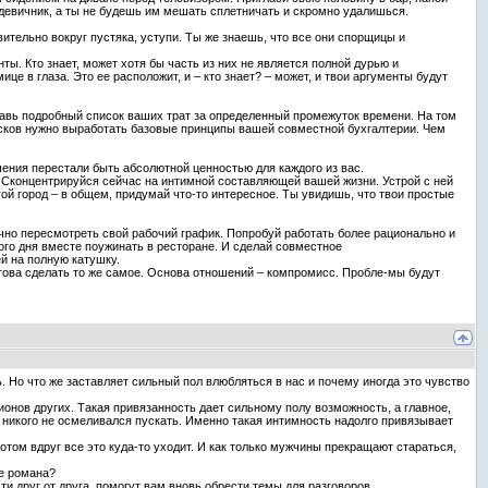
а девичник, а ты не будешь им мешать сплетничать и скромно удалишься.
вительно вокруг пустяка, уступи. Ты же знаешь, что все они спорщицы и
ты. Кто знает, может хотя бы часть из них не является полной дурью и
е в глаза. Это ее расположит, и – кто знает? – может, и твои аргументы будут
ставь подробный список ваших трат за определенный промежуток времени. На том
писков нужно выработать базовые принципы вашей совместной бухгалтерии. Чем
ения перестали быть абсолютной ценностью для каждого из вас.
. Сконцентрируйся сейчас на интимной составляющей вашей жизни. Устрой с ней
гой город – в общем, придумай что-то интересное. Ты увидишь, что твои простые
чно пересмотреть свой рабочий график. Попробуй работать более рационально и
ого дня вместе поужинать в ресторане. И сделай совместное
й на полную катушку.
това сделать то же самое. Основа отношений – компромисс. Пробле-мы будут
. Но что же заставляет сильный пол влюбляться в нас и почему иногда это чувство
онов других. Такая привязанность дает сильному полу возможность, а главное,
е никого не осмеливался пускать. Именно такая интимность надолго привязывает
том вдруг все это куда-то уходит. И как только мужчины прекращают стараться,
ле романа?
и друг от друга, помогут вам вновь обрести темы для разговоров.