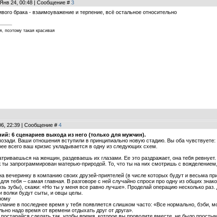
 Янв 24, 00:48 | Сообщение #
3
ивого брака - взаимоуважение и терпение, всё остальное относительно
я, поэтому такая красивая
06, 22:39 | Сообщение #
4
й: 6 сценариев выхода из него (только для мужчин).
озади. Ваши отношения вступили в принципиально новую стадию. Вы оба чувствуете: 
рее всего ваш кризис укладывается в одну из следующих схем.
атриваешься на женщин, раздеваешь их глазами. Ее это раздражает, она тебя ревнует
 ты запрограммирован матерью-природой. То, что ты на них смотришь с вожделением, 
на вечеринку в компанию своих друзей-приятелей (в числе которых будут и весьма пр
 для тебя – самая главная. В разговоре с ней случайно спроси про одну из общих зн
озь зубы), скажи: «Но ты у меня все равно лучше». Проделай операцию несколько раз.
 и волки будут сыты, и овцы целы.
ному
желание в последнее время у тебя появляется слишком часто: «Все нормально, бэби, м
льно надо время от времени отдыхать друг от друга».
 постарайся сделать так, чтобы время, которое вы проводите вместе, не было просты