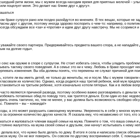
шедший ритм жизни, мы с мужем всегда находим время для приятных мелочей – улыбк
или поцелует меня. Это делает нас ближе друг к другу».
лашаться
ом браке супруги рано или поздно разойдутся во мнениях. В тех вещах, которые не з
гласны друг с другом, поэтому иногда здорово поспорить о чем-то: например, о полит
сегда обсуждаем все «за» и «против» и идем друг другу навстречу. Мы не ссоримся и
 уважайте своего партнера. Придерживайтесь предмета вашего спора, а не нападайте д
ым на долгие годы».
 секс как оружие в споре с супругом. Не стоит избегать секса, чтобы уладить проблем
вать тактику своего поведения. А в семье это ни к чему. Любовь в браке проходит не
ерпевать изменения. Вы оба должны понять, что перемены не служат причиной для пои
 хотите ли вы иметь детей, не только до женитьбы, но и после. Мы с мужем говорили 
огласовали их количество. Однако, когда родился наш третий ребенок, мой муж предл
тановиться на третьем ребенке, хотя изначально хотели пятерых. Как и в любом вопро
асто являются причиной развода, поэтому особенно важно разговаривать о деньгах че
избежать потаенных обид по поводу того, как тратятся деньги. Если один из вас недо
рить очень тактично, но, тем не менее, у вас должна быть возможность свободно обсу
с. Помните – вы – команда!»
оды, а это может разрушить самооценку мужчины. Уверенность в себе у многих мужчин
о за огромное количество других качеств. Я сказала ему, что независимо от того, к
каться и жаловаться членам вашей семьи на мужа. Помните о том, что ваша семья и д
стоянно жалуетесь на мужа своей семье и друзьям, они начнут испытывать к нему неп
 делала все, что нужно было делать по дому. В итоге я села и написала список обяза
писок мужу. Он не мог поверить. Он совсем по-другому воспринимал себя. С помощью 