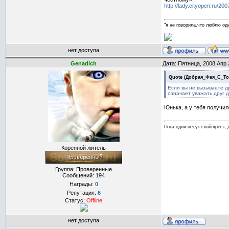
http://lady.cityopen.ru/2
"я не говорила,что люблю оди
нет доступа
Genadich
Дата: Пятница, 2008 Апр 
Quote
(
Добрая_Фея_С_Т
Если вы не вызываете д
означает уважать друг 
Юнька, а у тебя получил
Пока одни несут свой крест, 
Коренной житель
Группа: Проверенные
Сообщений:
194
Награды:
0
Репутация:
6
Статус:
Offline
нет доступа