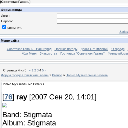
[
Советская Гавань
]
Форма входа
Логин:
Пароль:
запомнить
Забыл
Меню сайта
Советская Гавань - Наш город
Прогноз погоды
Доска Объявлений
О городе
Жди Меня
Знакомства
Гостиница "Советская Гавань"
Фотоальбомы
Страница
4
из
5
«
1
2
3
4
5
»
Форум города Советская Гавань
»
Разное
»
Новые Музыкальные Релизы
Новые Музыкальные Релизы
[
76
]
ray
[2007 Сен 20, 14:01]
Band: Stigmata
Album: Stigmata