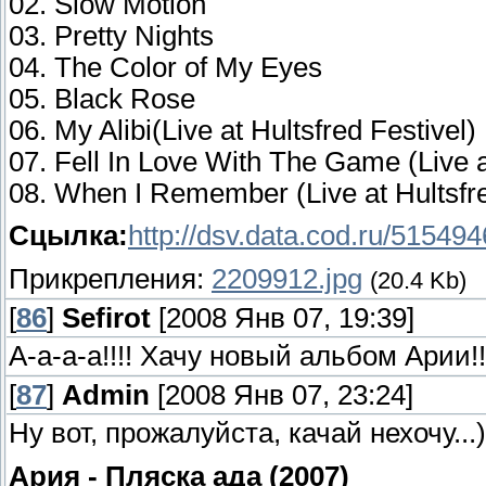
02. Slow Motion
03. Pretty Nights
04. The Color of My Eyes
05. Black Rose
06. My Alibi(Live at Hultsfred Festivel)
07. Fell In Love With The Game (Live a
08. When I Remember (Live at Hultsfre
Сцылка:
http://dsv.data.cod.ru/51549
Прикрепления:
2209912.jpg
(20.4 Kb)
[
86
]
Sefirot
[2008 Янв 07, 19:39]
А-а-а-а!!!! Хачу новый альбом Арии!!! 
[
87
]
Admin
[2008 Янв 07, 23:24]
Ну вот, прожалуйста, качай нехочу...)
Ария - Пляска ада (2007)