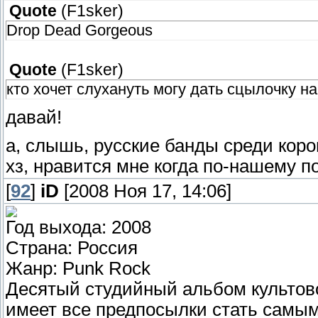
Quote
(
F1sker
)
Drop Dead Gorgeous
Quote
(
F1sker
)
кто хочет слухануть могу дать сцылочку 
давай!
а, слышь, русские банды среди коро
хз, нравится мне когда по-нашему п
[
92
]
iD
[2008 Ноя 17, 14:06]
Год выхода: 2008
Страна: Россия
Жанр: Punk Rock
Десятый студийный альбом культово
имеет все предпосылки стать самым