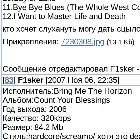
11.Bye Bye Blues (The Whole West Co
12.I Want to Master Life and Death
кто хочет слухануть могу дать сцы
Прикрепления:
7230308.jpg
(13.1 Kb)
Сообщение отредактировал
F1sker
[
83
]
F1sker
[2007 Ноя 06, 22:35]
Исполнитель:Bring Me The Horizon
Альбом:Count Your Blessings
Год выхода: 2006
Качество: 320kbps
Размер: 84.2 Mb
Стиль:hardcore/screamo/ хотя это de