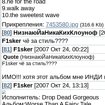
8.ne for the road
9.walk away
10.the sweetest wave
Прикрепления:
7453580.jpg
(316.6 Kb)
[
80
]
НизнаюЙаНикаКихКлоуноф
[2
F1sker
чё за стиль????
[
81
]
F1sker
[2007 Окт 24, 00:22]
Quote
(
НизнаюЙаНикаКихКлоуноф
)
F1sker чё за стиль????
ИМО!!! хотя этот альбом мне ИНДИ
[
82
]
F1sker
[2007 Окт 24, 13:13]
Исполнитель: Drop Dead Gorgeous
Альбом:Worse Than A Fairy Tale