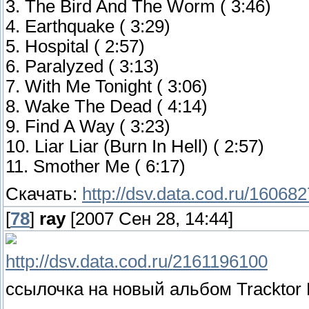
3. The Bird And The Worm ( 3:46)
4. Earthquake ( 3:29)
5. Hospital ( 2:57)
6. Paralyzed ( 3:13)
7. With Me Tonight ( 3:06)
8. Wake The Dead ( 4:14)
9. Find A Way ( 3:23)
10. Liar Liar (Burn In Hell) ( 2:57)
11. Smother Me ( 6:17)
Скачать:
http://dsv.data.cod.ru/16068
[
78
]
ray
[2007 Сен 28, 14:44]
http://dsv.data.cod.ru/2161196100
ссылочка на новый альбом Tracktor B