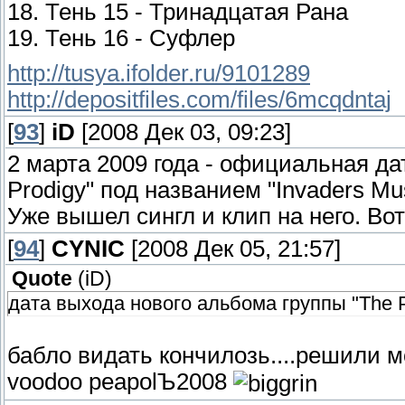
18. Тень 15 - Тринадцатая Рана
19. Тень 16 - Суфлер
http://tusya.ifolder.ru/9101289
http://depositfiles.com/files/6mcqdntaj
[
93
]
iD
[2008 Дек 03, 09:23]
2 марта 2009 года - официальная да
Prodigy" под названием "Invaders Mus
Уже вышел сингл и клип на него. Во
[
94
]
CYNIC
[2008 Дек 05, 21:57]
Quote
(
iD
)
дата выхода нового альбома группы "The P
бабло видать кончилозь....решили мо
voodoo peapolЪ2008