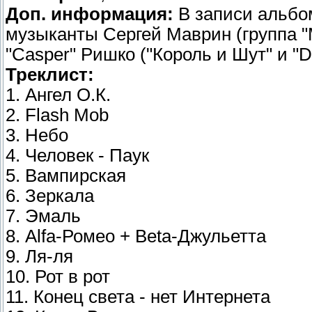
Доп. информация:
В записи альбо
музыканты Сергей Маврин (группа "
"Casper" Ришко ("Король и Шут" и "D
Треклист:
1. Ангел О.К.
2. Flash Mob
3. Небо
4. Человек - Паук
5. Вампирская
6. Зеркала
7. Эмаль
8. Alfa-Ромео + Beta-Джульетта
9. Ля-ля
10. Рот в рот
11. Конец света - нет Интернета