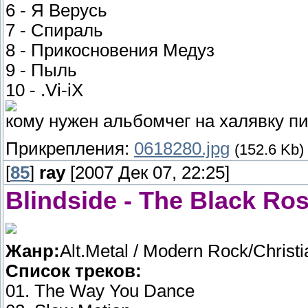
6 - Я Верусь
7 - Спираль
8 - Прикосновения Медуз
9 - Пыль
10 - .Vi-iX
кому нужен альбомчег на халявку п
Прикрепления:
0618280.jpg
(152.6 Kb)
[
85
]
ray
[2007 Дек 07, 22:25]
Blindside - The Black Ros
Жанр:
Alt.Metal / Modern Rock/Christi
Список треков:
01. The Way You Dance