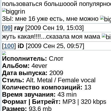
пользоваться большооой популярнос
ЗЫ: мне 16 уже есть, мне можно
[
99
]
ray
[2009 Сен 19, 15:03]
жуть какая!!!!...сказала моя мама
[
100
]
iD
[2009 Сен 25, 09:57]
Исполнитель:
Слот
Альбом:
4ever
Дата выпуска:
2009
Стиль:
Alt. Metal / Female vocal
Количество композиций:
13
Время звучания:
43 min
Формат | Битрейт:
MP3 | 320 kbps
Размер:
93,6 mb