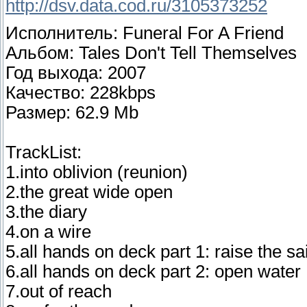
http://dsv.data.cod.ru/3105373252
Исполнитель: Funeral For A Friend
Альбом: Tales Don't Tell Themselves
Год выхода: 2007
Качество: 228kbps
Размер: 62.9 Mb
TrackList:
1.into oblivion (reunion)
2.the great wide open
3.the diary
4.on a wire
5.all hands on deck part 1: raise the sai
6.all hands on deck part 2: open water
7.out of reach