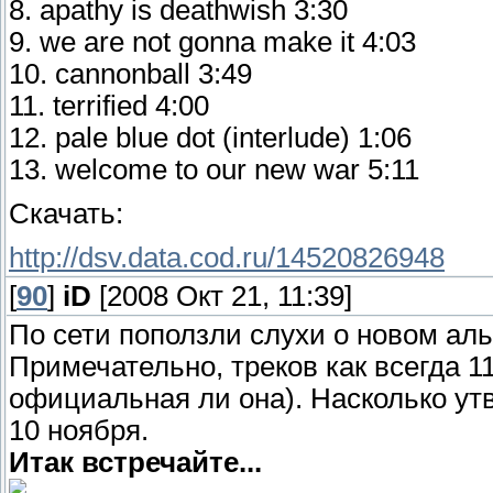
8. apathy is deathwish 3:30
9. we are not gonna make it 4:03
10. cannonball 3:49
11. terrified 4:00
12. pale blue dot (interlude) 1:06
13. welcome to our new war 5:11
Скачать:
http://dsv.data.cod.ru/14520826948
[
90
]
iD
[2008 Окт 21, 11:39]
По сети поползли слухи о новом ал
Примечательно, треков как всегда 1
официальная ли она). Насколько у
10 ноября.
Итак встречайте...