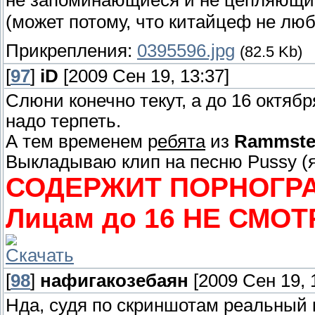
(может потому, что китайцеф не л
Прикрепления:
0395596.jpg
(82.5 Kb)
[
97
]
iD
[2009 Сен 19, 13:37]
Слюни конечно текут, а до 16 октябр
надо терпеть.
А тем временем р
ебята
из
Rammste
Выкладываю клип на песню Pussy (я
СОДЕРЖИТ ПОРНОГР
Лицам до 16 НЕ СМОТ
Скачать
[
98
]
нафигакозебаян
[2009 Сен 19, 
Нда, судя по скриншотам реальный к