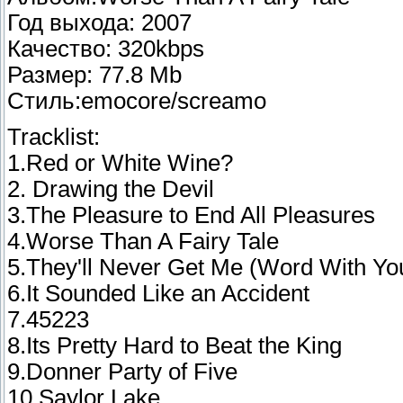
Год выхода: 2007
Качество: 320kbps
Размер: 77.8 Mb
Стиль:emocore/screamo
Tracklist:
1.Red or White Wine?
2. Drawing the Devil
3.The Pleasure to End All Pleasures
4.Worse Than A Fairy Tale
5.They'll Never Get Me (Word With Yo
6.It Sounded Like an Accident
7.45223
8.Its Pretty Hard to Beat the King
9.Donner Party of Five
10.Saylor Lake