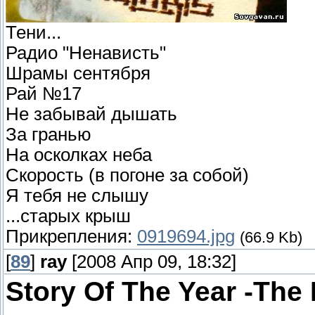
Тени...
Радио "Ненависть"
Шрамы сентября
Рай №17
Не забывай дышать
За гранью
На осколках неба
Скорость (в погоне за собой)
Я тебя не слышу
...старых крыш
Прикрепления:
0919694.jpg
(66.9 Kb)
[
89
]
ray
[2008 Апр 09, 18:32]
Story Of The Year -The