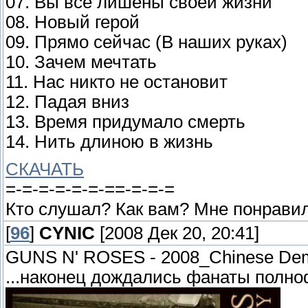
07. Вы все лишены своей жизни
08. Новый герой
09. Прямо сейчас (В наших руках)
10. Зачем мечтать
11. Нас никто не остановит
12. Падая вниз
13. Время придумало смерть
14. Нить длиною в жизнь
СКАЧАТЬ
=-=-=-=-=-=-==-=-=-=
Кто слушал? Как вам? Мне понравилс
[
96
]
CYNIC
[2008 Дек 20, 20:41]
GUNS N' ROSES - 2008_Chinese De
...наконец дождались фанаты полно