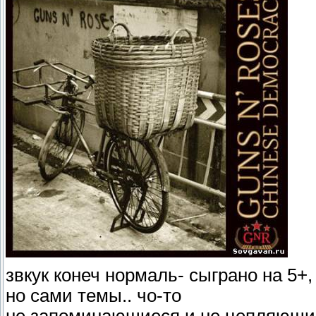
звкук конеч нормаль- сыграно на 5+,
но сами темы.. чо-то
не запоминающиеся и не цепляющ