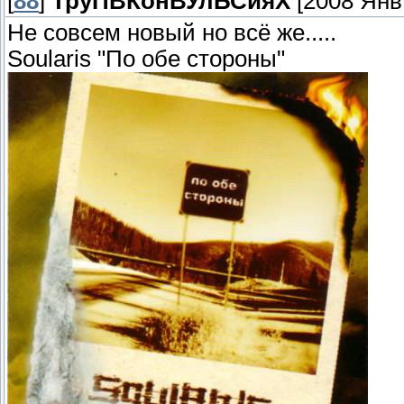
[
88
]
ТруПВКонВУлЬСияХ
[2008 Янв 
Не совсем новый но всё же.....
Soularis "По обе стороны"