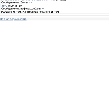
Сообщение от:
ZoNer
»»
ЭМО
(
509
/
38710
)
Сообщение от:
нафигакозебаян
»»
Найдено
78
тем. На странице показано
25
тем.
Полная версия сайта