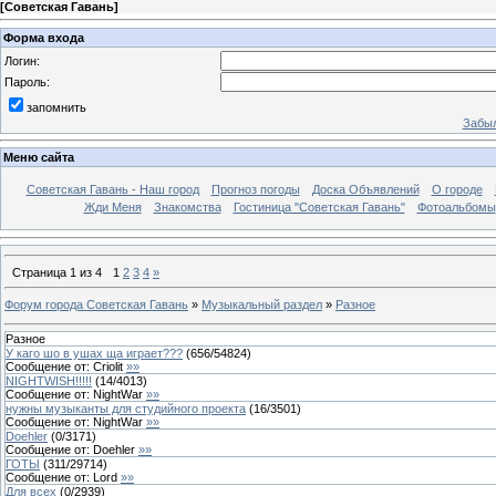
[
Советская Гавань
]
Форма входа
Логин:
Пароль:
запомнить
Забыл
Меню сайта
Советская Гавань - Наш город
Прогноз погоды
Доска Объявлений
О городе
Жди Меня
Знакомства
Гостиница "Советская Гавань"
Фотоальбомы
Страница
1
из
4
1
2
3
4
»
Форум города Советская Гавань
»
Музыкальный раздел
»
Разное
Разное
У каго шо в ушах ща играет???
(
656
/
54824
)
Сообщение от:
Criolit
»»
NIGHTWISH!!!!!
(
14
/
4013
)
Сообщение от:
NightWar
»»
нужны музыканты для студийного проекта
(
16
/
3501
)
Сообщение от:
NightWar
»»
Doehler
(
0
/
3171
)
Сообщение от:
Doehler
»»
ГОТЫ
(
311
/
29714
)
Сообщение от:
Lord
»»
Для всех
(
0
/
2939
)