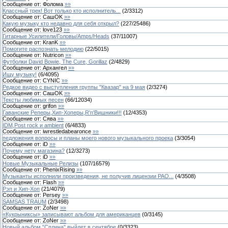
Сообщение от:
Фолома
»»
Классный трек! Вот только кто исполнитель...
(
2
/
3312
)
Сообщение от:
СашOK
»»
Какую музыку кто недавно для себя открыл?
(
227
/
25486
)
Сообщение от:
love123
»»
Гитарные Усилители/Головы/Amps/Heads
(
37
/
11007
)
Сообщение от:
KranK
»»
Помогите распознать мелодию
(
22
/
5015
)
Сообщение от:
Nutricon
»»
Футболки David Bowie, The Cure, Gorillaz
(
2
/
4829
)
Сообщение от:
Архангел
»»
Ищу музыку!
(
6
/
4095
)
Сообщение от:
CYNIC
»»
Редкое видео с выступления группы "Квазар" на 9 мая
(
2
/
3274
)
Сообщение от:
СашOK
»»
Тексты любимых песен
(
66
/
12034
)
Сообщение от:
grifon
»»
Гаванские Реперы,Хип-Хоперы,R'n'Bишники!!!
(
12
/
4353
)
Сообщение от:
Сява
»»
IDM,Post rock и ambient
(
6
/
4833
)
Сообщение от:
iwrestledabearonce
»»
педложения вопросы и планы моего нового музыкального проека
(
3
/
3054
)
Сообщение от:
iD
»»
Почему нету магазина?
(
12
/
3273
)
Сообщение от:
iD
»»
Новые Музыкальные Релизы
(
107
/
16579
)
Сообщение от:
PhenixRising
»»
Музыканты исполнили произведения, не получив лицензии РАО...
(
4
/
3508
)
Сообщение от:
Flash
»»
Рэп и Хип-Хоп
(
21
/
4079
)
Сообщение от:
Persey
»»
SAMSAS TRAUM
(
2
/
3498
)
Сообщение от:
ZoNer
»»
«Кукрыниксы» записывают альбом для американцев
(
0
/
3145
)
Сообщение от:
ZoNer
»»
Новый альбом "Сплина" выйдет в сентябре
(
0
/
3323
)