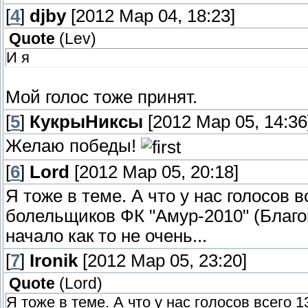
[
4
]
djby
[2012 Мар 04, 18:23]
Quote
(
Lev
)
И я
Мой голос тоже принят.
[
5
]
КукрыНиксы
[2012 Мар 05, 14:36
Желаю победы!
[
6
]
Lord
[2012 Мар 05, 20:18]
Я тоже в теме. А что у нас голосов 
болельщиков ФК "Амур-2010" (Благов
начало как то не очень...
[
7
]
Ironik
[2012 Мар 05, 23:20]
Quote
(
Lord
)
Я тоже в теме. А что у нас голосов всего