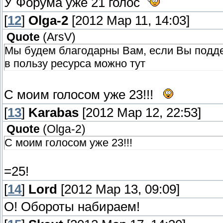
У Форума уже 21 голос
[
12
]
Olga-2
[2012 Мар 11, 14:03]
Quote
(
ArsV
)
Мы будем благодарны Вам, если Вы поддер
в пользу ресурса можно тут
С моим голосом уже 23!!!
[
13
]
Karabas
[2012 Мар 12, 22:53]
Quote
(
Olga-2
)
С моим голосом уже 23!!!
=25!
[
14
]
Lord
[2012 Мар 13, 09:09]
О! Обороты набираем!