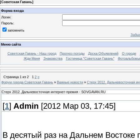
[
Советская Гавань
]
Форма входа
Логин:
Пароль:
запомнить
Забыл
Меню сайта
Советская Гавань - Наш город
Прогноз погоды
Доска Объявлений
О городе
Жди Меня
Знакомства
Гостиница "Советская Гавань"
Фотоальбомы
Страница
1
из
2
1
2
»
Форум города Советская Гавань
»
Важные новости
»
Стерх 2012. Дальневосточная и
Стерх 2012. Дальневосточная интернет-премия - SOVGAVAN.RU
[
1
]
Admin
[2012 Мар 03, 17:45]
В десятый раз на Дальнем Востоке 