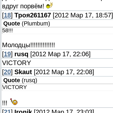
вдруг порвём!
[
18
]
Троя261167
[2012 Мар 17, 18:57]
Quote
(
Plumbum
)
58!!!
Молодцы!!!!!!!!!!!!!!
[
19
]
rusq
[2012 Мар 17, 22:06]
VICTORY
[
20
]
Skaut
[2012 Мар 17, 22:08]
Quote
(
rusq
)
VICTORY
!!!
[
21
]
Ironik
[2012 Мар 17, 23:03]