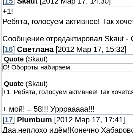
[
15
]
Skaut
[2012 Мар 17, 14:30]
+1!
Ребята, голосуем активнее! Так хоч
Сообщение отредактировал
Skaut
-
[
16
]
Светлана
[2012 Мар 17, 15:32]
Quote
(
Skaut
)
О! Обороты набираем!
Quote
(
Skaut
)
+1! Ребята, голосуем активнее! Так хочетс
+ мой! = 58!!! Урррааааа!!!
[
17
]
Plumbum
[2012 Мар 17, 17:41]
Даа,неплохо идём!Конечно Хабаровс