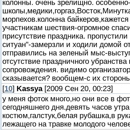
колонны. очень зрелищно. особенно
школы,медики,горгаз,Восток,Минутк
морпехов.колонна байкеров,кажется 
участникам шествия-огромное спаси
присутствие праздника. пропустили
ситуан"-замерзли и ходили домой от
отправились на зеленый мыс-выступ
отсутствие праздничного убранства 
сопровождения. видимо организатор
сказывается? вообщем-с их стороны
[
10
]
Kassya
[2009 Сен 20, 00:23]
у меня фоток много,но они все в ф
сегодняшнего дня.девять часов утр
костюм,галстук,белая рубашка,в рук
лежащего на травке молодого челове