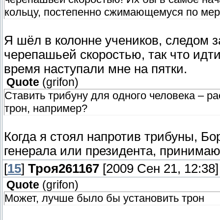
кольцу, постепенно сжимающемуся по мер
Я шёл в колонне учеников, следом з
черепашьей скоростью, так что идти
время наступали мне на пятки.
Quote
(
grifon
)
Ставить трибуну для одного человека – р
трон, например?
Когда я стоял напротив трибуны, Б
генерала или президента, принимаю
[
15
]
Троя261167
[2009 Сен 21, 12:38]
Quote
(
grifon
)
Может, лучше было бы установить трон