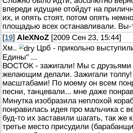
Сложно было идти, абсолютно верно.
впереди идущие отойдут на приличн
их, и опять стоят, потом опять немн
площадью всех останавливали. Вы-
[
19
]
AleXNoZ
[2009 Сен 23, 15:44]
Хм..
Црб - прикольно выступили
Едины" ...
ВОСТОК - зажигали! Мы с друзьями 
желающим делали. Зажигали толпу!
масштабами! По моему он всем пон
песни, танцевали... мне даже понр
Минутка изобразила неплохой кораб
понравилась идея про мальчика с в
буд-то их заставили шагать, так же 
третье место присудили (барабанщ