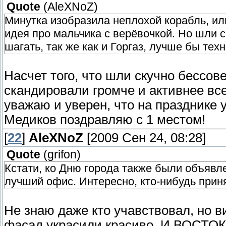
Quote
(
AleXNoZ
)
Минутка изобразила неплохой корабль, ил
идея про мальчика с верёвочкой. Но шли с
шагать, так же как и Горгаз, лучше бы те
Насчет того, что шли скучно бессов
скандировали громче и активнее все
уважаю и уверен, что на празднике 
Медиков поздравляю с 1 местом!
[
22
]
AleXNoZ
[2009 Сен 24, 08:28]
Quote
(
grifon
)
Кстати, ко Дню города также были объяв
лучший офис. Интересно, кто-нибудь приня
Не знаю даже кто учавствовал, но в
фасад украсили красиво. И ВОСТОК