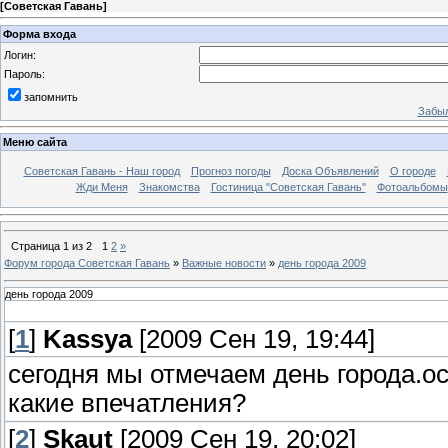
[
Советская Гавань
]
Форма входа
Логин:
Пароль:
запомнить
Забыл
Меню сайта
Советская Гавань - Наш город
Прогноз погоды
Доска Объявлений
О городе
Жди Меня
Знакомства
Гостиница "Советская Гавань"
Фотоальбомы
Страница
1
из
2
1
2
»
Форум города Советская Гавань
»
Важные новости
»
день города 2009
день города 2009
[
1
]
Kassya
[2009 Сен 19, 19:44]
сегодня мы отмечаем день города.о
какие впечатления?
[
2
]
Skaut
[2009 Сен 19, 20:02]