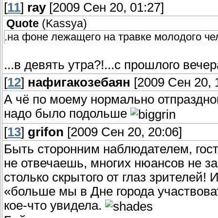
[
11
]
ray
[2009 Сен 20, 01:27]
Quote
(
Kassya
)
.на фоне лежащего на травке молодого че
...в девять утра?!...с прошлого вече
[
12
]
нафигакозебаян
[2009 Сен 20, 
А чё по моему нормально отпраздно
надо было подольше
[
13
]
grifon
[2009 Сен 20, 20:06]
Быть сторонним наблюдателем, госте
не отвечаешь, многих нюансов не за
столько скрытого от глаз зрителей!
«больше мы в Дне города участвоват
кое-что увидела.