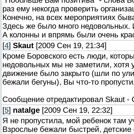
"Побольше Вам позитива" - слова Б
раз ему некогда проверить организа
Конечно, на всех мероприятиях быва
Здесь же было много недовольных. 
А колонны и впрямь были очень кра
[
4
]
Skaut
[2009 Сен 19, 21:34]
Кроме Боровского есть люди, котор
недовольных мы не заметили, хотя у
движение было закрыто (шли по ули
бежали бегуны), Вы что-то пропуст
Сообщение отредактировал
Skaut
-
[
5
]
natalge
[2009 Сен 19, 22:32]
Я не пропустила, мой ребенок там у
Взрослые бежали быстрей, детские