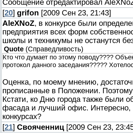
Сообщение отредактировал
AleXNo
[
20
]
grifon
[2009 Сен 23, 21:43]
AleXNoZ
, в конкурсе были определ
предприятия всех форм собственнос
школы и техникумы не останутся бе
Quote
(
Справедливость
)
Кто что думает по этому поводу???? Объе
протокол данного заседания????? Хотелось 
Оценка, по моему мнению, достаточ
прописанные в Положении. Поэтому
Кстати, ко Дню города также были 
фасада и лучший офис. Интересно, 
конкурсах?
[
21
]
Свояченниц
[2009 Сен 23, 23:45