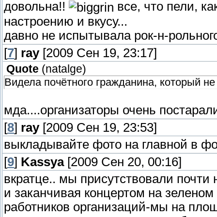
довольна!!
все, что пели, к
настроению и вкусу...
давно не испытывала рок-н-рольног
[
7
]
ray
[2009 Сен 19, 23:17]
Quote
(
natalge
)
Видела почётного гражданина, который не 
мда....организаторы очень постарал
[
8
]
ray
[2009 Сен 19, 23:53]
выкладывайте фото на главной в фо
[
9
]
Kassya
[2009 Сен 20, 00:16]
вкратце.. мы присутствовали почти 
и заканчивая концертом на зеленом
работников организаций-мы на пло