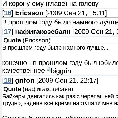
И корону ему (главе) на голову
[
16
]
Ericsson
[2009 Сен 21, 15:11]
В прошлом году было намного лучше
[
17
]
нафигакозебаян
[2009 Сен 21, 
Quote
(
Ericsson
)
В прошлом году было намного лучше...
конечно - в прошлом году был юбиле
качественнее
[
18
]
grifon
[2009 Сен 21, 22:17]
Quote
(
нафигакозебаян
)
Байкеры двигались как раз с черепашьей с
трудно, задние всё время наступали мне н