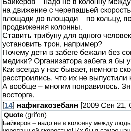
Байкеров – надо не в колонну межд
на движение с черепашьей скоростью
площади до площади – по кольцу, 
продвижения колонны.
Ставить трибуну для одного челове
установить трон, например?
Почему дети в забеге бежали без с
медики? Организатора забега я бы 
Как всегда у нас бывает, немного с
расстроились, что их не выпустили
А вообще – многим понравилось. Зн
восторге.
[
14
]
нафигакозебаян
[2009 Сен 21, 
Quote
(
grifon
)
Байкеров – надо не в колонну между людь
черепашьей скоростью! Их бы в самое нач