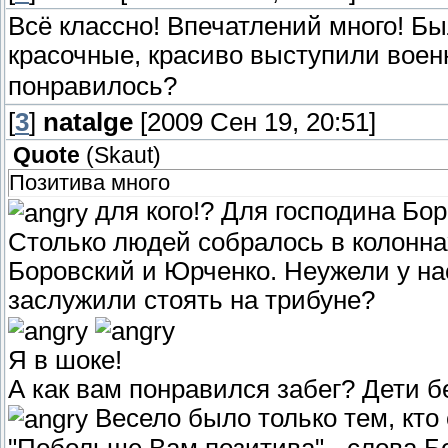
Всё классно! Впечатлений много! Бы
красочные, красиво выступили воен
понравилось?
[
3
]
natalge
[2009 Сен 19, 20:51]
Quote
(
Skaut
)
Позитива много
для кого!? Для господина Бор
Столько людей собралось в колоннах
Боровский и Юрченко. Неужели у на
заслужили стоять на трибуне?
Я в шоке!
А как вам понравился забег? Дети б
Весело было только тем, кто 