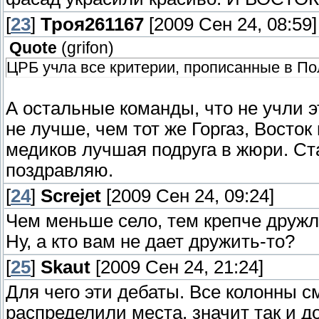
[
23
]
Троя261167
[2009 Сен 24, 08:59]
Quote
(
grifon
)
ЦРБ учла все критерии, прописанные в П
А остальные команды, что не учли 
не лучше, чем тот же Горгаз, Восток
медиков лучшая подруга в жюри. Ста
поздравляю.
[
24
]
Screjet
[2009 Сен 24, 09:24]
Чем меньше село, тем крепче дружл
Ну, а кто вам не дает дружить-то?
[
25
]
Skaut
[2009 Сен 24, 21:24]
Для чего эти дебаты. Все колонны с
распределили места, значит так и д