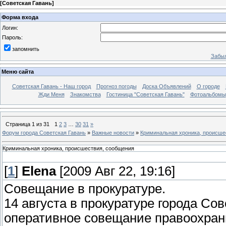
[
Советская Гавань
]
Форма входа
Логин:
Пароль:
запомнить
Забыл
Меню сайта
Советская Гавань - Наш город
Прогноз погоды
Доска Объявлений
О городе
Жди Меня
Знакомства
Гостиница "Советская Гавань"
Фотоальбомы
Страница
1
из
31
1
2
3
…
30
31
»
Форум города Советская Гавань
»
Важные новости
»
Криминальная хроника, происше
Криминальная хроника, происшествия, сообщения
[
1
]
Elena
[2009 Авг 22, 19:16]
Совещание в прокуратуре.
14 августа в прокуратуре города С
оперативное совещание правоохран