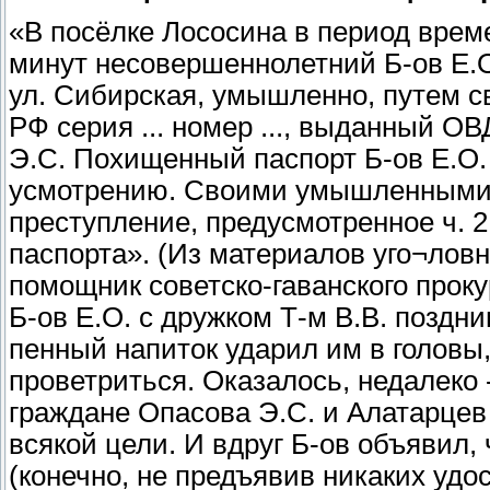
«В посёлке Лососина в период време
минут несовершеннолетний Б-ов Е.О
ул. Сибирская, умышленно, путем св
РФ серия ... номер ..., выданный О
Э.С. Похищенный паспорт Б-ов Е.О.
усмотрению. Своими умышленными 
преступление, предусмотренное ч. 2
паспорта». (Из материалов уго¬ловн
помощник советско-гаванского прок
Б-ов Е.О. с дружком Т-м В.В. поздн
пенный напиток ударил им в головы,
проветриться. Оказалось, недалеко
граждане Опасова Э.С. и Алатарцев 
всякой цели. И вдруг Б-ов объявил, 
(конечно, не предъявив никаких удо