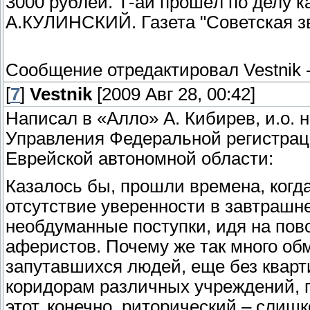
3000 рублей. Т-ай прошёл по делу к
А.КУЛИНСКИЙ. Газета "Советская зв
Сообщение отредактировал
Vestnik
[
7
]
Vestnik
[2009 Авг 28, 00:42]
Написал в «Алло» А. Кибирев, и.о. 
Управления Федеральной регистрац
Еврейской автономной области:
Казалось бы, прошли времена, когд
отсутствие уверенности в завтрашн
необдуманные поступки, идя на пов
аферистов. Почему же так много об
запутавшихся людей, еще без квартир
коридорам различных учреждений, 
этот, конечно, риторический – слиш