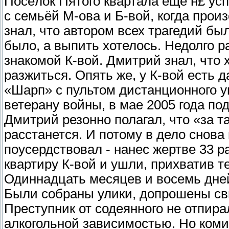
Посёлок Пятого квартала ещё н£ ус
с семьёй М-ова и Б-вой, когда прои
знал, что автором всех трагедий был
было, а выпить хотелось. Недолго 
знакомой К-вой. Дмитрий знал, что 
разжиться. Опять же, у К-вой есть
«Шарп» с пультом дистанционного уп
ветерану войны, в мае 2005 года по
Дмитрий резонно полагал, что «за т
расстанется. И потому в дело снова
поусердствовал - нанес жертве 33 
квартиру К-вой и ушли, прихватив т
Одиннадцать месяцев и восемь дне
Были собраны улики, допрошены св
Преступник от содеянного не отпира
алкогольной зависимостью. Но коми