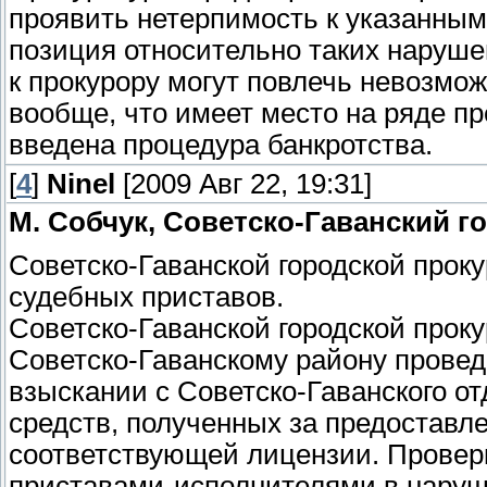
проявить нетерпимость к указанным
позиция относительно таких наруш
к прокурору могут повлечь невозмо
вообще, что имеет место на ряде п
введена процедура банкротства.
[
4
]
Ninel
[2009 Авг 22, 19:31]
М. Собчук, Советско-Гаванский 
Советско-Гаванской городской прок
судебных приставов.
Советско-Гаванской городской проку
Советско-Гаванскому району провед
взыскании с Советско-Гаванского 
средств, полученных за предоставл
соответствующей лицензии. Провер
приставами-исполнителями в наруш