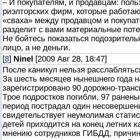
– И покупателям, и продавцам: пол
риэлторских фирм, которые работают
«сваха» между продавцом и покупат
разделит с вами материальные поте
Не бойтесь показаться подозритель
лицо, а не деньги.
[
8
]
Ninel
[2009 Авг 28, 18:47]
После каникул нельзя расслаблятьс
За шесть месяцев нынешнего года н
зарегистрировано 90 дорожно-транс
Трое подростков погибли, 97 ранены
период пострадал один несовершенн
свидетельствует неумолимая статис
детей приходится на конец летних ка
мнению сотрудников ГИБДД, причин