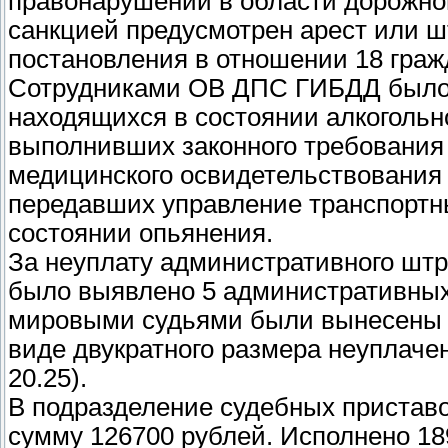
правонарушений в области дорожного
санкцией предусмотрен арест или 
постановления в отношении 18 граж
Сотрудниками ОВ ДПС ГИБДД было 
находящихся в состоянии алкогольно
выполнивших законного требования
медицинского освидетельствования н
передавших управление транспортн
состоянии опьянения.
За неуплату административного шт
было выявлено 5 административных 
мировыми судьями были вынесены п
виде двукратного размера неуплаче
20.25).
В подразделение судебных пристав
сумму 126700 рублей. Исполнено 18