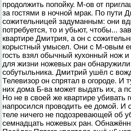
продолжить попойку. М-ов от пригла
за гостями в ночной мрак. По пути
сожительницей задуманным: они вдво
потребуется, то и убьют, чтобы... з
квартире Дмитрия, а он с сожитель
корыстный умысел. Они с М-овым ещ
гость взял обычный кухонный нож и
для жизни ножевых ран обнаружили 
собутыльника. Дмитрий ушёл с вож
Телевизор он спрятал в огороде. И 
них дома Б-ва может выдать их, а п
Но не в своей же квартире убивать 
напросился проводить ее домой. И 
теле ничего не подозревающей об 
семнадцать ножевых ран. Обнажённ