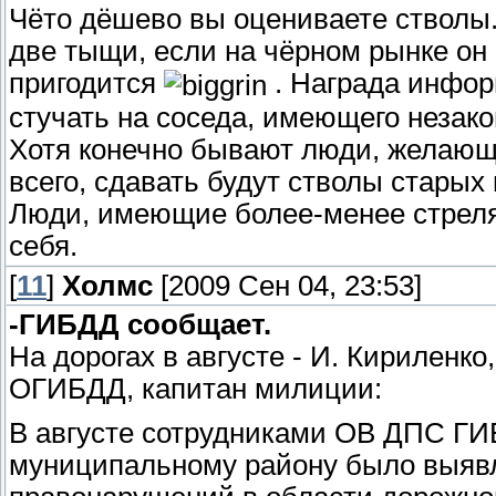
Чёто дёшево вы оцениваете стволы. 
две тыщи, если на чёрном рынке он 
пригодится
. Награда инфор
стучать на соседа, имеющего незако
Хотя конечно бывают люди, желающ
всего, сдавать будут стволы стары
Люди, имеющие более-менее стреля
себя.
[
11
]
Холмс
[2009 Сен 04, 23:53]
-ГИБДД сообщает.
На дорогах в августе - И. Кириленк
ОГИБДД, капитан милиции:
В августе сотрудниками ОВ ДПС Г
муниципальному району было выяв