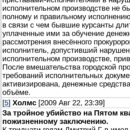
исполнительном производстве не б
полному и правильному исполнению
в связи с чем бывшие курсанты дли
уплаченные ими за обучение денежн
рассмотрения внесённого прокуроро
исполнитель, допустивший нарушен
исполнительном производстве, прив
После вмешательства городской пр
требований исполнительных докуме
активизирована, денежные средств
объёме.
[
5
]
Холмс
[2009 Авг 22, 23:39]
За тройное убийство на Пятом кв
пожизненному заключению.
К тридцати годам Дмитрий Г-в имел