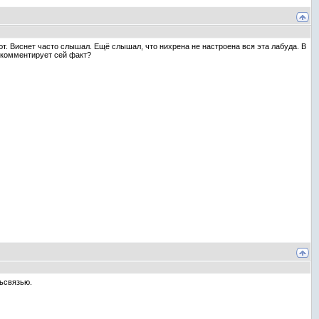
ют. Виснет часто слышал. Ещё слышал, что нихрена не настроена вся эта лабуда. В
рокомментирует сей факт?
льсвязью.