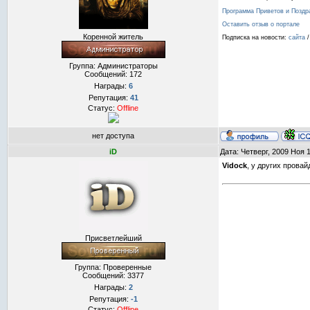
Программа Приветов и Позд
Оставить отзыв о портале
Коренной житель
Подписка на новости:
сайта
Группа: Администраторы
Сообщений:
172
Награды:
6
Репутация:
41
Статус:
Offline
нет доступа
iD
Дата: Четверг, 2009 Ноя 
Vidock
, у других провай
Присветлейший
Группа: Проверенные
Сообщений:
3377
Награды:
2
Репутация:
-1
Статус:
Offline