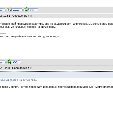
12, 10:51 | Сообщение #
8
й телефонной проводки в квартире, она не выдерживает напряжение, мы же меняем вс
обычный 2х жильный провод на витую пару.
не хотят, завтра будешь жить так, как другие не могут.
12, 11:58 | Сообщение #
9
льный провод на витую пару.
Ко тоже меняют, но там переходят и на новый протокол передачи данных - MetroEthernet