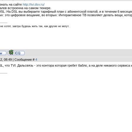
знать на сайте
http://tvi.dsv.ru/
алов встроенна на самом тюнере.
DSL: На DSL вы выбираите тарифный план с абонентской платой, и в течении 6 месеце
х: это цифровое вещание, во вторых: Интерактивное ТВ позволяет делать вещи, котор
не хотят, завтра будешь жить так, как другие не могут.
12, 08:49 | Сообщение #
4
L, что TVI. Дальсвязь - это контора которая гребет бабло, а на деле никакого сервиса 