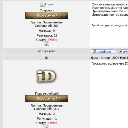
Список каналов можно у
Телепрограмма этих кан
Старожил
При подключении TVI + 
Интерактивное- во первы
Группа: Проверенные
Сообщений:
301
Делай сегодня то, что другие 
Награды:
0
Репутация:
12
Статус:
Offline
нет доступа
iD
Дата: Четверг, 2009 Ноя 
Глюкалово полное что DS
Присветлейший
Группа: Проверенные
Сообщений:
3377
Награды:
2
Репутация:
-1
Статус:
Offline