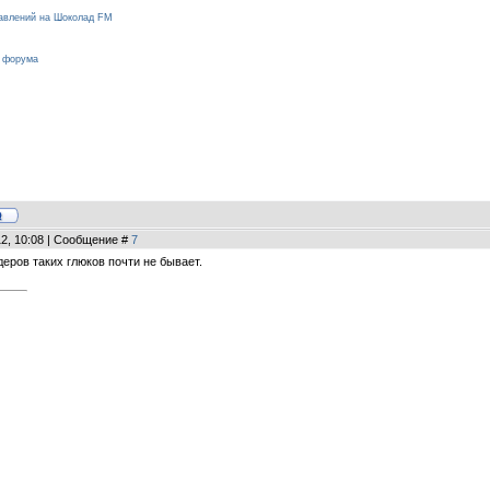
равлений на Шоколад FM
/
форума
12, 10:08 | Сообщение #
7
деров таких глюков почти не бывает.