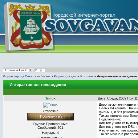
1
Страница
1
из
2
2
»
Форум города Советская Гавань
»
Раздел для дам
»
Болтовня
»
Интерактивное телевидение
Интерактивное телевидение
Trinux
Дата: Среда, 2009 Ноя 11
Дорогие жители нашего 
Целых 84 канала!!Начина
Старожил
фильмы, и без рекламы)
Так же предлагаем Виде
Подключение:
Для тех у кого есть инте
Группа: Проверенные
Для тех у кого нет DSL,
Сообщений:
301
А если вы хотите подклю
Награды:
0
Так же можно в рассрочк