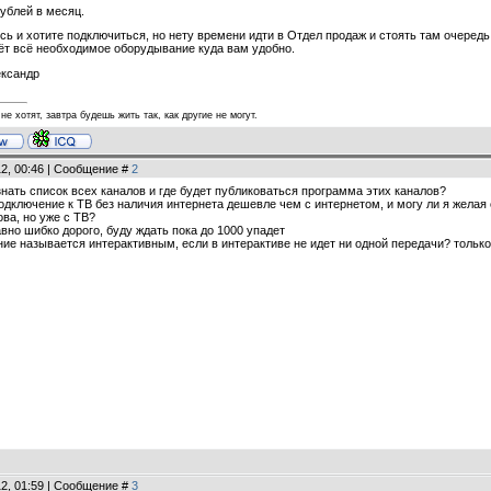
ублей в месяц.
ь и хотите подключиться, но нету времени идти в Отдел продаж и стоять там очередь
сёт всё необходимое оборудывание куда вам удобно.
ександр
не хотят, завтра будешь жить так, как другие не могут.
12, 00:46 | Сообщение #
2
знать список всех каналов и где будет публиковаться программа этих каналов?
одключение к ТВ без наличия интернета дешевле чем с интернетом, и могу ли я желая
ва, но уже с ТВ?
авно шибко дорого, буду ждать пока до 1000 упадет
ие называется интерактивным, если в интерактиве не идет ни одной передачи? только
12, 01:59 | Сообщение #
3