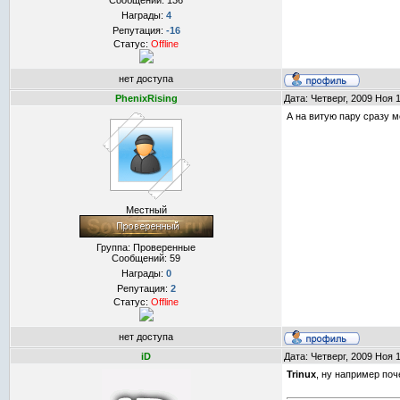
Сообщений:
136
Награды:
4
Репутация:
-16
Статус:
Offline
нет доступа
PhenixRising
Дата: Четверг, 2009 Ноя 
А на витую пару сразу м
Местный
Группа: Проверенные
Сообщений:
59
Награды:
0
Репутация:
2
Статус:
Offline
нет доступа
iD
Дата: Четверг, 2009 Ноя 
Trinux
, ну например по