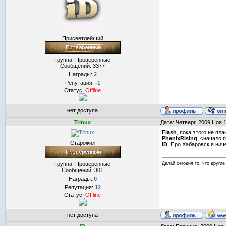
Присветлейший
Группа: Проверенные
Сообщений:
3377
Награды:
2
Репутация:
-1
Статус:
Offline
нет доступа
Trinux
Дата: Четверг, 2009 Ноя 
Flash
, пока этого не п
PhenixRising
, сначало 
Старожил
iD
, Про Хабаровск я нич
Группа: Проверенные
Делай сегодня то, что другие 
Сообщений:
301
Награды:
0
Репутация:
12
Статус:
Offline
нет доступа