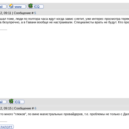
12, 09:11 | Сообщение #
5
шал тоже, люди по полтора часа ждут когда завис слетит, уже интерес просмотра теря
а безупречно, а в Гавани вообще не настраивали. Специалисты врать не будут. Кто п
12, 09:15 | Сообщение #
6
что много "глюков", по вине магистральных провайдеров, т.е. проблемы не только с Да