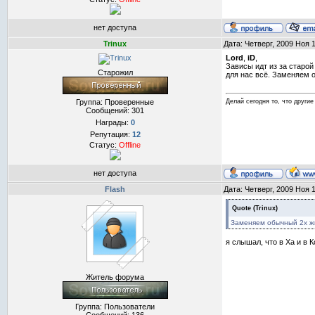
нет доступа
Trinux
Дата: Четверг, 2009 Ноя 
Lord
,
iD
,
Зависы идт из за старо
Старожил
для нас всё. Заменяем 
Группа: Проверенные
Делай сегодня то, что другие 
Сообщений:
301
Награды:
0
Репутация:
12
Статус:
Offline
нет доступа
Flash
Дата: Четверг, 2009 Ноя 
Quote
(
Trinux
)
Заменяем обычный 2х жи
я слышал, что в Ха и в 
Житель форума
Группа: Пользователи