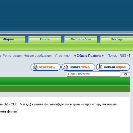
Форум
Почта
Фотоальбом
Погода
д
·
Регистрация
·
Новые сообщения
·
Участники
·
◄
Общие Правила
►
·
Поиск
·
RSS
· ]
 (А1) Club TV и тд.) каналы фильмов(где весь день на пролёт крутят новые
омент фильм