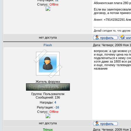
Репутация:
12
Абонентская плата 280 р
Статус:
Offline
Если вы заинтересовалис
договор, а потом прине
Агент: +79141562291 Ал
Делай сегодня то, что другие 
нет доступа
Flash
Дата: Четверг, 2009 Ноя 
вопросик: а где можно у
и еще, почему цена на п
подключиться к нему сно
хотя даже за 1800 все р
и еще, почему телевиден
название
Житель форума
Группа: Пользователи
Сообщений:
136
Награды:
4
Репутация:
-16
Статус:
Offline
нет доступа
Trinux
Дата: Четверг, 2009 Ноя 