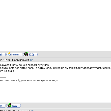
12, 16:59 | Сообщение #
12
ланируется, возможно в скором будущем.
подключаем без витой пары, а потом если линия не выдерживает,зависает телевидение,
его не знаю.
не хотят, завтра будешь жить так, как другие не могут.