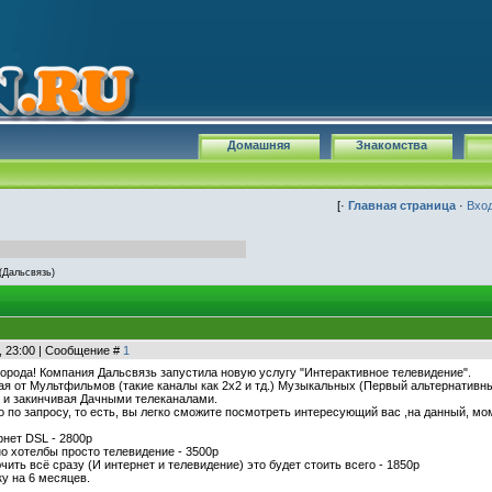
Домашняя
Знакомства
[·
Главная страница
·
Вхо
(Дальсвязь)
, 23:00 | Сообщение #
1
города! Компания Дальсвязь запустила новую услугу "Интерактивное телевидение".
я от Мультфильмов (такие каналы как 2х2 и тд.) Музыкальных (Первый альтернативный
 и закинчивая Дачными телеканалами.
о по запросу, то есть, вы легко сможите посмотреть интересующий вас ,на данный, м
рнет DSL - 2800р
 но хотелбы просто телевидение - 3500р
чить всё сразу (И интернет и телевидение) это будет стоить всего - 1850р
у на 6 месяцев.