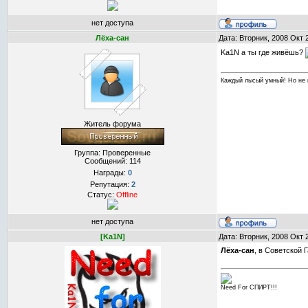
нет доступа
Лёха-сан
Дата: Вторник, 2008 Окт 
Ka1N а ты где живёшь?
Каждый лысый умный! Но не 
Житель форума
Группа: Проверенные
Сообщений:
114
Награды:
0
Репутация:
2
Статус:
Offline
нет доступа
[Ka1N]
Дата: Вторник, 2008 Окт 
Лёха-сан
, в Советской 
Need For СПИРТ!!!