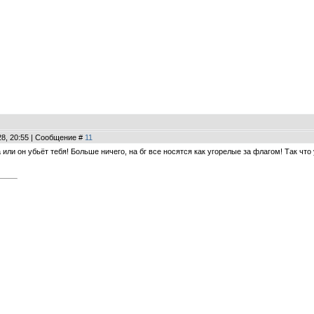
28, 20:55 | Сообщение #
11
а или он убьёт тебя! Больше ничего, на бг все носятся как угорелые за флагом! Так чт