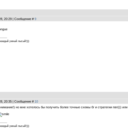
28, 20:29 | Сообщение #
9
каждый умный лысый!)))
28, 20:35 | Сообщение #
10
нимание!) но мне хотелось бы получить более точные схемы бг и стратегии пвп))) или 
каждый умный лысый!)))