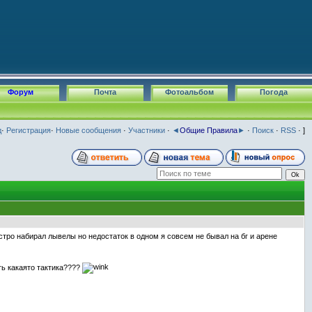
Форум
Почта
Фотоальбом
Погода
д
·
Регистрация
·
Новые сообщения
·
Участники
·
◄
Общие Правила
►
·
Поиск
·
RSS
· ]
ыстро набирал лывелы но недостаток в одном я совсем не бывал на бг и арене
ть какаято тактика????