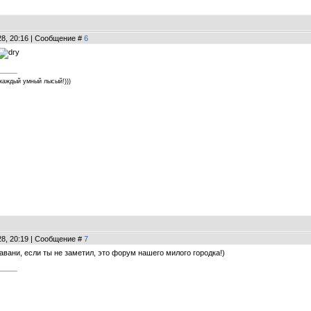
28, 20:16 | Сообщение #
6
каждый умный лысый!)))
28, 20:19 | Сообщение #
7
Гавани, если ты не заметил, это форум нашего милого городка!)