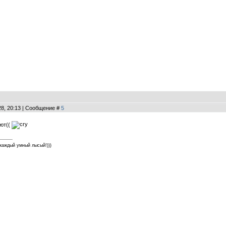
28, 20:13 | Сообщение #
5
ают((
каждый умный лысый!)))