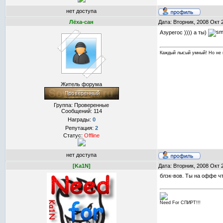
нет доступа
Лёха-сан
Дата: Вторник, 2008 Окт 
Азурегос )))) а ты)
Каждый лысый умный! Но не 
Житель форума
Группа: Проверенные
Сообщений:
114
Награды:
0
Репутация:
2
Статус:
Offline
нет доступа
[Ka1N]
Дата: Вторник, 2008 Окт 
блэк-вов. Ты на оффе ч
Need For СПИРТ!!!