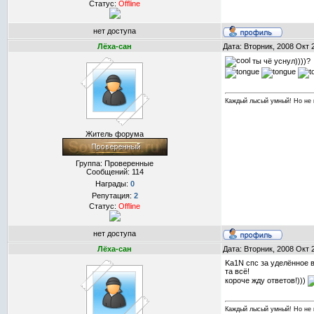
Статус:
Offline
нет доступа
Лёха-сан
Дата: Вторник, 2008 Окт 
ты чё уснул))))?
Каждый лысый умный! Но не 
Житель форума
Группа: Проверенные
Сообщений:
114
Награды:
0
Репутация:
2
Статус:
Offline
нет доступа
Лёха-сан
Дата: Вторник, 2008 Окт 
Ka1N спс за уделённое в
та всё!
короче жду ответов!)))
Каждый лысый умный! Но не 