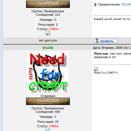
Прикрепления:
892288
Группа: Проверенные
Сообщений:
114
Каждый лысый умный! Но не 
Награды:
0
Репутация:
2
Статус:
Offline
нет доступа
[Ka1N]
Дата: Вторник, 2008 Окт 
Лёха-сан
, хах чел, так
прокачаю и тп!
Need For СПИРТ!!!
Старожил
Группа: Проверенные
Сообщений:
459
Награды:
3
Репутация:
29
Статус:
Offline