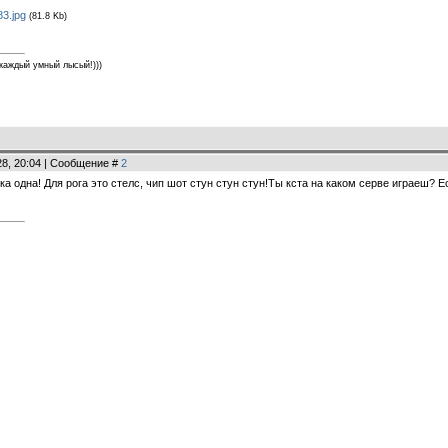
3.jpg
(81.8 Kb)
каждый умный лысый!)))
28, 20:04 | Сообщение #
2
тика одна! Для рога это стелс, чип шот стун стун стун!Ты кста на каком серве играеш?