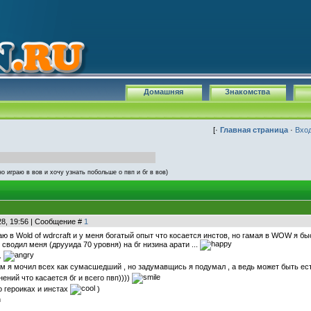
Домашняя
Знакомства
[·
Главная страница
·
Вхо
но играю в вов и хочу узнать побольше о пвп и бг в вов)
28, 19:56 | Сообщение #
1
аю в Wold of wdrcraft и у меня богатый опыт что косается инстов, но гамая в WOW я б
 сводил меня (друуида 70 уровня) на бг низина арати ...
.
ём я мочил всех как сумасшедший , но задумавщись я подумал , а ведь может быть ес
ений что касается бг и всего пвп))))
о героиках и инстах
)