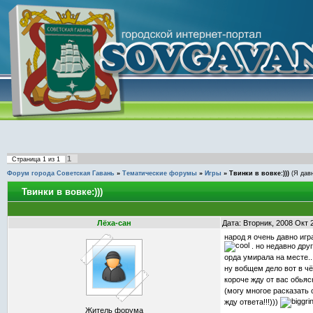
1
Страница
1
из
1
Форум города Советская Гавань
»
Тематические форумы
»
Игры
»
Твинки в вовке:)))
(Я дав
Твинки в вовке:)))
Лёха-сан
Дата: Вторник, 2008 Окт 
народ я очень давно игр
. но недавно друг
орда умирала на месте..
ну вобщем дело вот в ч
короче жду от вас обьясн
(могу многое расказать 
жду ответа!!!)))
Житель форума