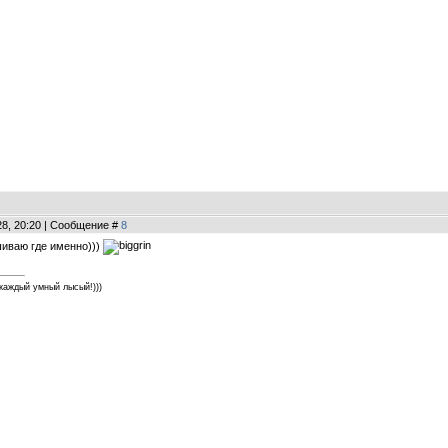
28, 20:20 | Сообщение #
8
ашиваю где именно)))
каждый умный лысый!)))