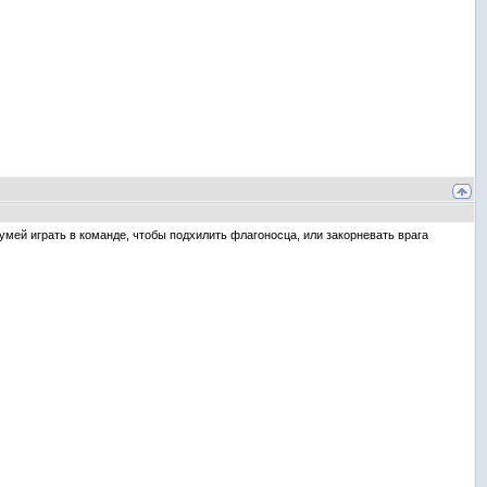
о умей играть в команде, чтобы подхилить флагоносца, или закорневать врага