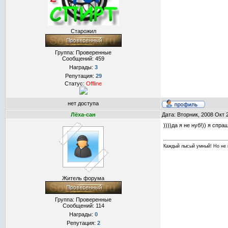
Старожил
Группа: Проверенные
Сообщений:
459
Награды:
3
Репутация:
29
Статус:
Offline
нет доступа
Лёха-сан
Дата: Вторник, 2008 Окт 
))))да я не нуб!)) я спр
Каждый лысый умный! Но не 
Житель форума
Группа: Проверенные
Сообщений:
114
Награды:
0
Репутация:
2