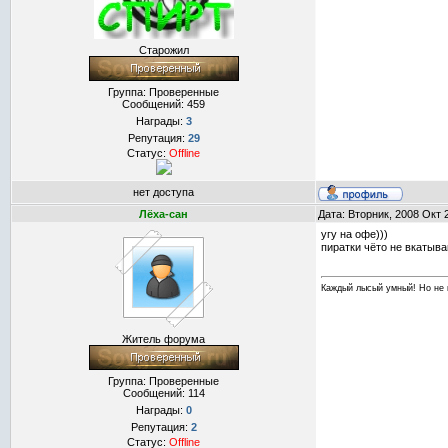
Старожил
Группа: Проверенные
Сообщений:
459
Награды:
3
Репутация:
29
Статус:
Offline
нет доступа
Лёха-сан
Дата: Вторник, 2008 Окт 
угу на офе)))
пиратки чёто не вкатыв
Каждый лысый умный! Но не 
Житель форума
Группа: Проверенные
Сообщений:
114
Награды:
0
Репутация:
2
Статус:
Offline