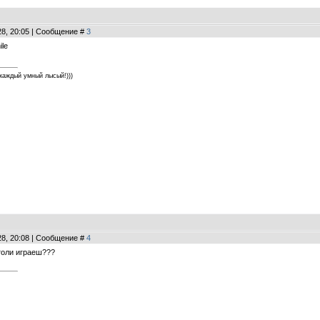
28, 20:05 | Сообщение #
3
каждый умный лысый!)))
28, 20:08 | Сообщение #
4
толи играеш???