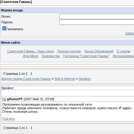
[
Советская Гавань
]
Форма входа
Логин:
Пароль:
запомнить
Забыл
Меню сайта
Советская Гавань - Наш город
Прогноз погоды
Доска Объявлений
О городе
Жди Меня
Знакомства
Гостиница "Советская Гавань"
Фотоальбомы
Страница
1
из
1
1
Форум города Советская Гавань
»
Soft & Internet
»
Speaker
Speaker
[
1
]
gRomoFF
[2007 Май 31, 03:58]
Программа позволющая разговаривать по локальной сети
Работает вроде обычного телефона, только вместо номеров, нужно писать IP адрес.
Очень полезная штука.
Скачать
Страница
1
из
1
1