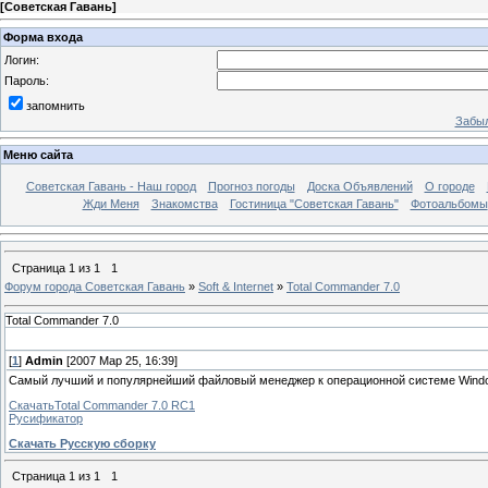
[
Советская Гавань
]
Форма входа
Логин:
Пароль:
запомнить
Забыл
Меню сайта
Советская Гавань - Наш город
Прогноз погоды
Доска Объявлений
О городе
Жди Меня
Знакомства
Гостиница "Советская Гавань"
Фотоальбомы
Страница
1
из
1
1
Форум города Советская Гавань
»
Soft & Internet
»
Total Commander 7.0
Total Commander 7.0
[
1
]
Admin
[2007 Мар 25, 16:39]
Самый лучший и популярнейший файловый менеджер к операционной системе Windo
СкачатьTotal Commander 7.0 RC1
Русификатор
Скачать Русскую сборку
Страница
1
из
1
1