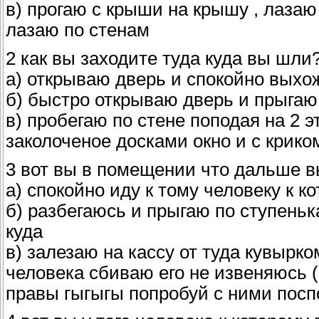
в) прогаю с крыши на крышу , лазаю
лазаю по стенам
2 как вы заходите туда куда вы шли?
а) открываю дверь и спокойно выхо
б) быстро открываю дверь и прыгаю
в) пробегаю по стене поподая на 2 
заколоченое досками окно и с крик
3 вот вы в помещении что дальше в
а) спокойно иду к тому человеку к к
б) разбегаюсь и прыгаю по ступенька
куда
в) залезаю на кассу от туда кувырк
человека сбиваю его не извеняюсь (
правы гыгыгы попробуй с ними поспо