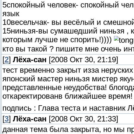
5спокойный человек- спокойный че
язык
10весельчак- вы весёлый и смешной
15ниньзя-вы сумашедший ниньзя , к
которым лучше не спорить!))))
кто вы такой ? пишите мне очень ин
[
2
]
Лёха-сан
[2008 Окт 30, 21:19]
тест временно закрыт изза неруских 
японский мастер ниньзя мистер якун
представленные неудобства! блогод
откаректированв ближайшее время!
подпись : Глава теста и наставник Л
[
3
]
Лёха-сан
[2008 Окт 30, 21:33]
данная тема была закрыта, но мы п