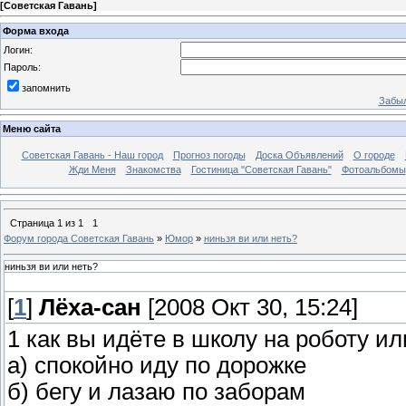
[
Советская Гавань
]
Форма входа
Логин:
Пароль:
запомнить
Забыл
Меню сайта
Советская Гавань - Наш город
Прогноз погоды
Доска Объявлений
О городе
Жди Меня
Знакомства
Гостиница "Советская Гавань"
Фотоальбомы
Страница
1
из
1
1
Форум города Советская Гавань
»
Юмор
»
ниньзя ви или неть?
ниньзя ви или неть?
[
1
]
Лёха-сан
[2008 Окт 30, 15:24]
1 как вы идёте в школу на роботу ил
а) спокойно иду по дорожке
б) бегу и лазаю по заборам