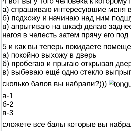
4 вот вы у того человека к котором
а) спрашиваю интересуюшие меня в
б) подхожу и начинаю над ним подш
в) апрыгиваю на шкаф делаю заднее
нагоя в челесть затем прячу его под
5 и как вы теперь покидаете помещ
а) покойно выхожу в дверь
б) пробегаю и прыгаю открывая две
в) выбеваю ещё одно стекло выпрыг
сколько балов вы набрали?)))
а-1
б-2
в-3
сложете все балы которые вы набр