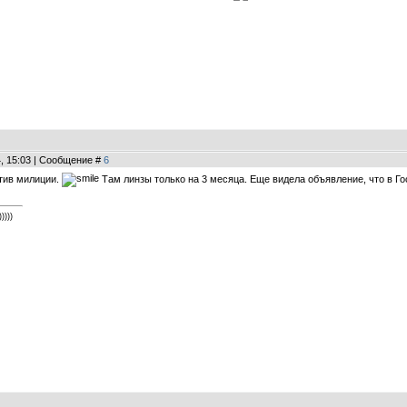
4, 15:03 | Сообщение #
6
отив милиции.
Там линзы только на 3 месяца. Еще видела объявление, что в Гос
))))