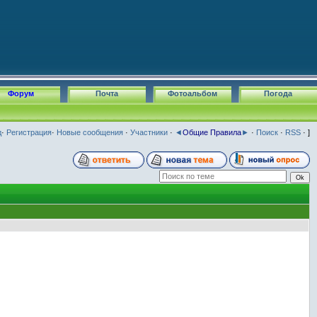
Форум
Почта
Фотоальбом
Погода
д
·
Регистрация
·
Новые сообщения
·
Участники
·
◄
Общие Правила
►
·
Поиск
·
RSS
· ]