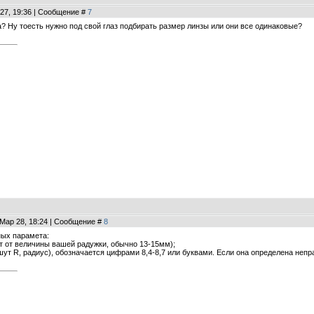
 27, 19:36 | Сообщение #
7
а? Ну тоесть нужно под свой глаз подбирать размер линзы или они все одинаковые?
 Мар 28, 18:24 | Сообщение #
8
ных парамета:
ит от величины вашей радужки, обычно 13-15мм);
ишут R, радиус), обозначается цифрами 8,4-8,7 или буквами. Если она определена не