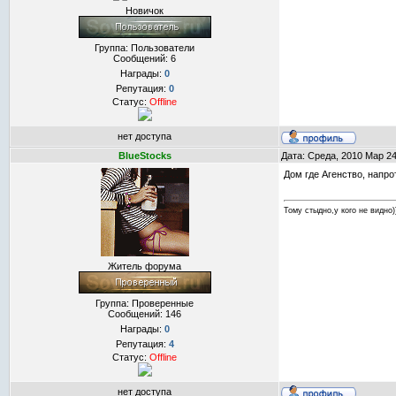
Новичок
Группа: Пользователи
Сообщений:
6
Награды:
0
Репутация:
0
Статус:
Offline
нет доступа
BlueStocks
Дата: Среда, 2010 Мар 2
Дом где Агенство, напр
Тому стыдно,у кого не видно))
Житель форума
Группа: Проверенные
Сообщений:
146
Награды:
0
Репутация:
4
Статус:
Offline
нет доступа