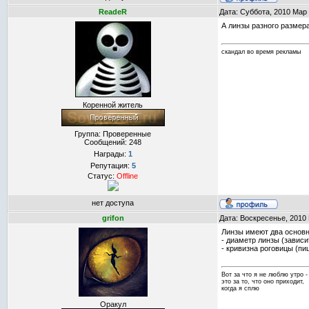
ReadeR
Дата: Суббота, 2010 Мар
А линзы разного размер
скандал во время рекламы
Коренной житель
Группа: Проверенные
Сообщений:
248
Награды:
1
Репутация:
5
Статус:
Offline
нет доступа
grifon
Дата: Воскресенье, 2010
Линзы имеют два основ
- диаметр линзы (завис
- кривизна роговицы (п
Вот за что я не люблю утро -
это за то, что оно приходит,
когда я сплю
Оракул