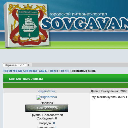
1
Страница
1
из
1
Форум города Советская Гавань
»
Поиск
»
Поиск
»
контактные линзы
контактные линзы
rugaisterva
Дата: Понедельник, 2010
где можно купить линзы по
Новичок
Группа: Пользователи
Сообщений:
6
Награды:
0