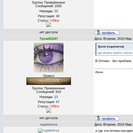
Группа: Проверенные
Сообщений:
1592
Награды:
12
Репутация:
48
Статус:
Offline
нет доступа
Троя261167
Дата: Вторник, 2010 Мар 
Quote
(
rugaisterva
)
где можно купить линзы п
В Оптике - без проблем.
Ирина
Оракул
Группа: Проверенные
Сообщений:
919
Награды:
13
Репутация:
47
Статус:
Offline
нет доступа
rugaisterva
Дата: Вторник, 2010 Мар 
а где эта оптика наход