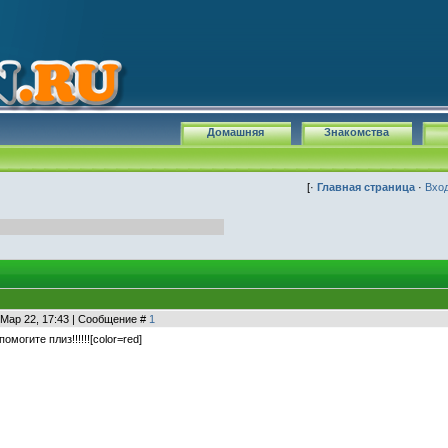
Домашняя
Знакомства
[·
Главная страница
·
Вхо
 Мар 22, 17:43 | Сообщение #
1
могите плиз!!!!!![color=red]