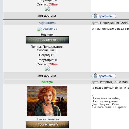
Репутация:
0
Статус:
Offline
нет доступа
rugaisterva
Дата: Понедельник, 2010
я так понимаю у всех с
Новичок
Группа: Пользователи
Сообщений:
6
Награды:
0
Репутация:
0
Статус:
Offline
нет доступа
Bestiya
Дата: Вторник, 2010 Мар 
а разве нельзя их купит
А я не хочу достойно,
А я хочу по-дурацки!
Дико. Безумно. Резко.
Но чтобы были ВСЕ краски.
Присветлейший