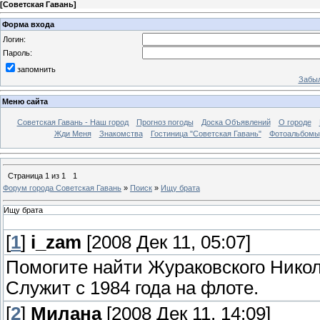
[
Советская Гавань
]
Форма входа
Логин:
Пароль:
запомнить
Забыл
Меню сайта
Советская Гавань - Наш город
Прогноз погоды
Доска Объявлений
О городе
Жди Меня
Знакомства
Гостиница "Советская Гавань"
Фотоальбомы
Страница
1
из
1
1
Форум города Советская Гавань
»
Поиск
»
Ищу брата
Ищу брата
[
1
]
i_zam
[2008 Дек 11, 05:07]
Помогите найти Жураковского Нико
Служит с 1984 года на флоте.
[
2
]
Милана
[2008 Дек 11, 14:09]