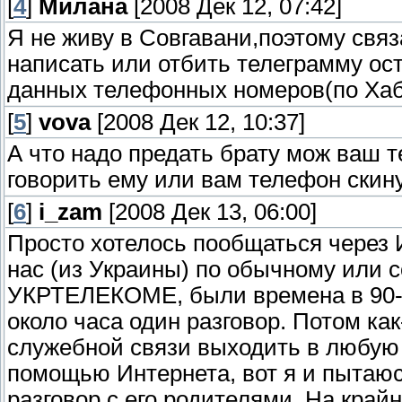
[
4
]
Милана
[2008 Дек 12, 07:42]
Я не живу в Совгавани,поэтому связ
написать или отбить телеграмму ост
данных телефонных номеров(по Хаб
[
5
]
vova
[2008 Дек 12, 10:37]
А что надо предать брату мож ваш 
говорить ему или вам телефон скин
[
6
]
i_zam
[2008 Дек 13, 06:00]
Просто хотелось пообщаться через И
нас (из Украины) по обычному или с
УКРТЕЛЕКОМЕ, были времена в 90-
около часа один разговор. Потом ка
служебной связи выходить в любую 
помощью Интернета, вот я и пытаюс
разговор с его родителями, На край