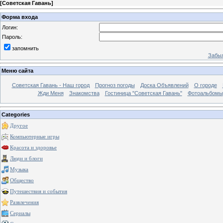
[
Советская Гавань
]
Форма входа
Логин:
Пароль:
запомнить
Забыл
Меню сайта
Советская Гавань - Наш город
Прогноз погоды
Доска Объявлений
О городе
Жди Меня
Знакомства
Гостиница "Советская Гавань"
Фотоальбомы
Categories
Другое
Компьютерные игры
Красота и здоровье
Люди и блоги
Музыка
Общество
Путешествия и события
Развлечения
Сериалы