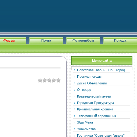
Форум
Почта
Фотоальбом
Погода
Меню сайта
Советская Гавань - Наш город
Прогноз погоды
Доска Объявлений
О городе
Краеведческий музей
Городская Прокуратура
Криминальная хроника
Телефонный справочник
Жди Меня
Знакомства
Гостиница "Советская Гавань"