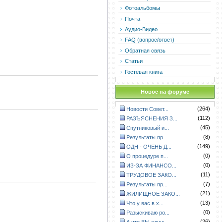
Фотоальбомы
Почта
Аудио-Видео
FAQ (вопрос/ответ)
Обратная связь
Статьи
Гостевая книга
Новое на форуме
(264)
Новости Совет...
(112)
РАЗЪЯСНЕНИЯ З...
(45)
Спутниковый и...
(8)
Результаты пр...
(149)
ОДН - ОЧЕНЬ Д...
(0)
О процедуре п...
(0)
ИЗ-ЗА ФИНАНСО...
(11)
ТРУДОВОЕ ЗАКО...
(7)
Результаты пр...
(21)
ЖИЛИЩНОЕ ЗАКО...
(13)
Что у вас в х...
(0)
Разыскиваю ро...
(26)