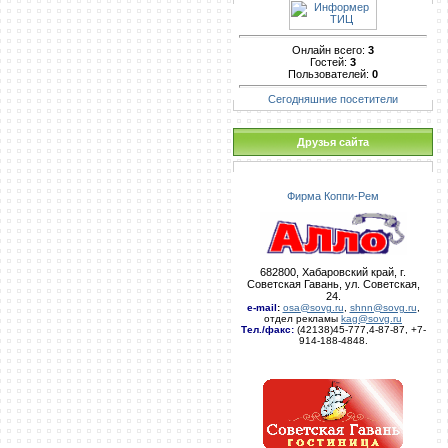
Онлайн всего:
3
Гостей:
3
Пользователей:
0
Сегодняшние посетители
Друзья сайта
Фирма Коппи-Рем
682800, Хабаровский край, г.
Советская Гавань, ул. Советская,
24.
e-mail
:
osa@sovg.ru
,
shnn@sovg.ru
,
отдел рекламы
kag@sovg.ru
Тел./факс:
(42138)45-777,4-87-87, +7-
914-188-4848.