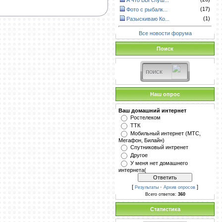
А что ВЫ слуш...
(17)
Фото с рыбалк...
(1)
Разыскиваю Ко...
Все новости форума
Поиск
Наш опрос
Ваш домашний интернет
Ростелеком
ТТК
Мобильный интернет (МТС,
Мегафон, Билайн)
Спутниковый интренет
Другое
У меня нет домашнего
интернета(
[
·
]
Результаты
Архив опросов
Всего ответов:
360
Статистика