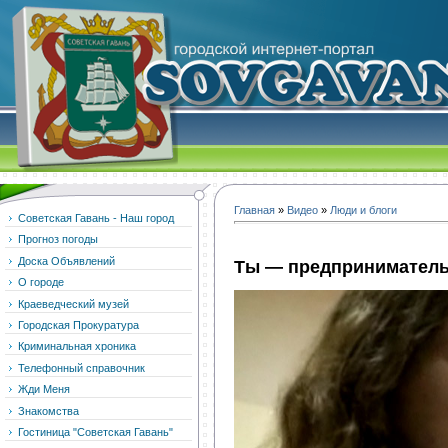
Главная
»
Видео
»
Люди и блоги
Советская Гавань - Наш город
Прогноз погоды
Доска Объявлений
Ты — предприниматель.
О городе
Краеведческий музей
Городская Прокуратура
Криминальная хроника
Телефонный справочник
Жди Меня
Знакомства
Гостиница "Советская Гавань"