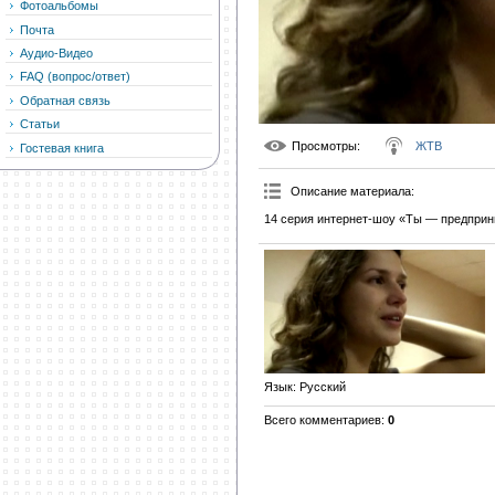
Фотоальбомы
Почта
Аудио-Видео
FAQ (вопрос/ответ)
Обратная связь
Статьи
Просмотры
:
ЖТВ
Гостевая книга
Описание материала
:
14 серия интернет-шоу «Ты — предприн
Язык
: Русский
Всего комментариев
:
0