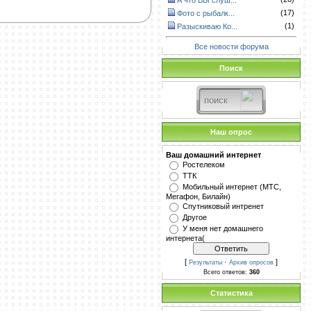
А что ВЫ слуш...
(17)
Фото с рыбалк...
(1)
Разыскиваю Ко...
Все новости форума
Поиск
Наш опрос
Ваш домашний интернет
Ростелеком
ТТК
Мобильный интернет (МТС,
Мегафон, Билайн)
Спутниковый интренет
Другое
У меня нет домашнего
интернета(
[
·
]
Результаты
Архив опросов
Всего ответов:
360
Статистика