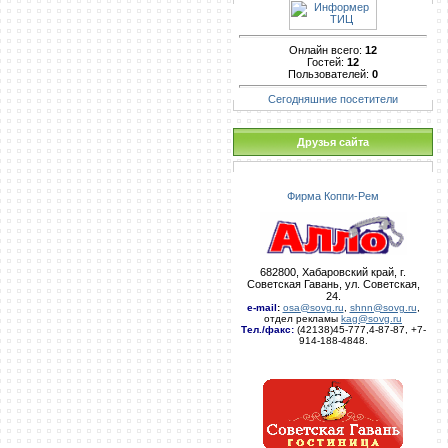
Онлайн всего:
12
Гостей:
12
Пользователей:
0
Сегодняшние посетители
Друзья сайта
Фирма Коппи-Рем
682800, Хабаровский край, г.
Советская Гавань, ул. Советская,
24.
e-mail
:
osa@sovg.ru
,
shnn@sovg.ru
,
отдел рекламы
kag@sovg.ru
Тел./факс:
(42138)45-777,4-87-87, +7-
914-188-4848.