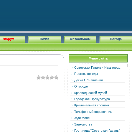
Форум
Почта
Фотоальбом
Погода
Меню сайта
Советская Гавань - Наш город
Прогноз погоды
Доска Объявлений
О городе
Краеведческий музей
Городская Прокуратура
Криминальная хроника
Телефонный справочник
Жди Меня
Знакомства
Гостиница "Советская Гавань"