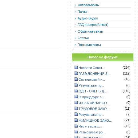
Фотоальбомы
Почта
Аудио-Видео
FAQ (вопрос/ответ)
Обратная связь
Статьи
Гостевая книга
Новое на форуме
(264)
Новости Совет...
(112)
РАЗЪЯСНЕНИЯ З...
(45)
Спутниковый и...
(8)
Результаты пр...
(149)
ОДН - ОЧЕНЬ Д...
(0)
О процедуре п...
(0)
ИЗ-ЗА ФИНАНСО...
(11)
ТРУДОВОЕ ЗАКО...
(7)
Результаты пр...
(21)
ЖИЛИЩНОЕ ЗАКО...
(13)
Что у вас в х...
(0)
Разыскиваю ро...
(26)