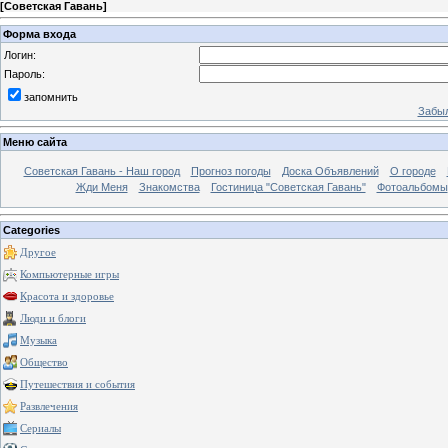
[
Советская Гавань
]
Форма входа
Логин:
Пароль:
запомнить
Забыл
Меню сайта
Советская Гавань - Наш город
Прогноз погоды
Доска Объявлений
О городе
Жди Меня
Знакомства
Гостиница "Советская Гавань"
Фотоальбомы
Categories
Другое
Компьютерные игры
Красота и здоровье
Люди и блоги
Музыка
Общество
Путешествия и события
Развлечения
Сериалы