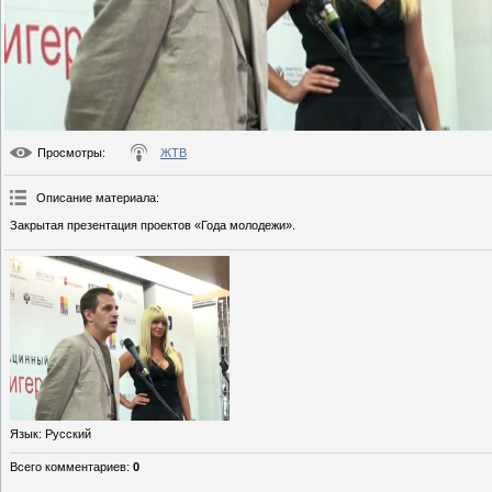
Просмотры
:
ЖТВ
Описание материала
:
Закрытая презентация проектов «Года молодежи».
Язык
: Русский
Всего комментариев
:
0