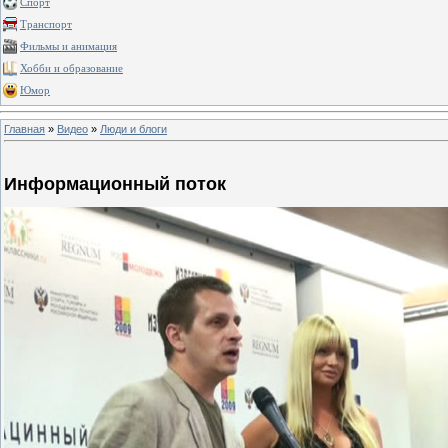
Спорт
Транспорт
Фильмы и анимация
Хобби и образование
Юмор
Главная
»
Видео
»
Люди и блоги
Информационный поток