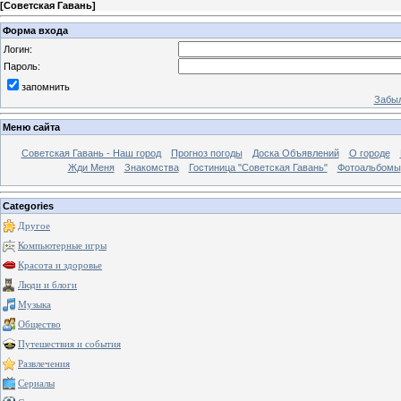
[
Советская Гавань
]
Форма входа
Логин:
Пароль:
запомнить
Забыл
Меню сайта
Советская Гавань - Наш город
Прогноз погоды
Доска Объявлений
О городе
Жди Меня
Знакомства
Гостиница "Советская Гавань"
Фотоальбомы
Categories
Другое
Компьютерные игры
Красота и здоровье
Люди и блоги
Музыка
Общество
Путешествия и события
Развлечения
Сериалы