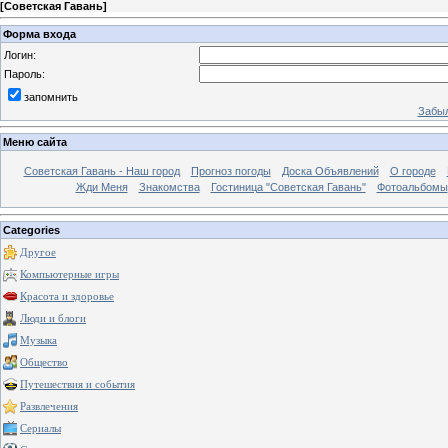
[
Советская Гавань
]
Форма входа
Логин:
Пароль:
запомнить
Забыл
Меню сайта
Советская Гавань - Наш город
Прогноз погоды
Доска Объявлений
О городе
Жди Меня
Знакомства
Гостиница "Советская Гавань"
Фотоальбомы
Categories
Другое
Компьютерные игры
Красота и здоровье
Люди и блоги
Музыка
Общество
Путешествия и события
Развлечения
Сериалы