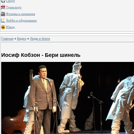
Спорт
Транспорт
Фильмы и анимация
Хобби и образование
Юмор
Главная
»
Видео
»
Люди и блоги
Иосиф Кобзон - Бери шинель