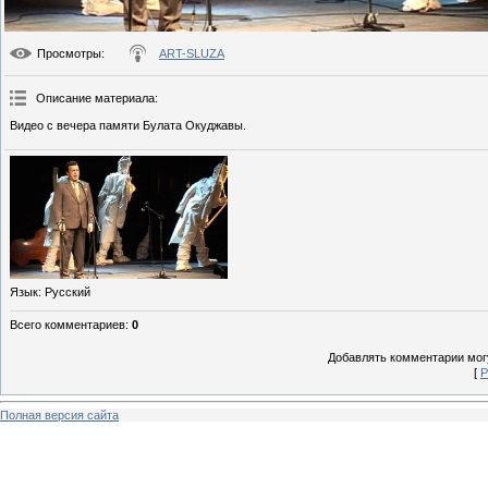
Просмотры
:
ART-SLUZA
Описание материала
:
Видео с вечера памяти Булата Окуджавы.
Язык
: Русский
Всего комментариев
:
0
Добавлять комментарии могу
[
Р
Полная версия сайта