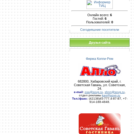
Онлайн всего:
6
Гостей:
6
Пользователей:
0
Сегодняшние посетители
Друзья сайта
Фирма Коппи-Рем
682800, Хабаровский край, г.
Советская Гавань, ул. Советская,
24.
e-mail
:
osa@sovg.ru
,
shnn@sovg.ru
,
отдел рекламы
kag@sovg.ru
Тел./факс:
(42138)45-777,4-87-87, +7-
914-188-4848.