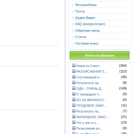
Фотоальбомы
Почта
Аудио-Видео
FAQ (вопрос/ответ)
Обратная связь
Статьи
Гостевая книга
Новое на форуме
(264)
Новости Совет...
(112)
РАЗЪЯСНЕНИЯ З...
(45)
Спутниковый и...
(8)
Результаты пр...
(149)
ОДН - ОЧЕНЬ Д...
(0)
О процедуре п...
(0)
ИЗ-ЗА ФИНАНСО...
(11)
ТРУДОВОЕ ЗАКО...
(7)
Результаты пр...
(21)
ЖИЛИЩНОЕ ЗАКО...
(13)
Что у вас в х...
(0)
Разыскиваю ро...
(26)