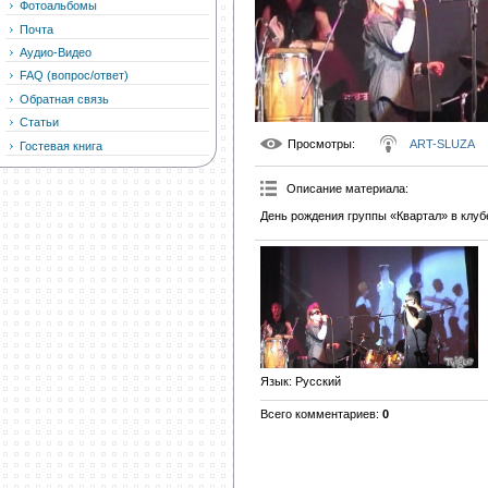
Фотоальбомы
Почта
Аудио-Видео
FAQ (вопрос/ответ)
Обратная связь
Статьи
Просмотры
:
ART-SLUZA
Гостевая книга
Описание материала
:
День рождения группы «Квартал» в клуб
Язык
: Русский
Всего комментариев
:
0