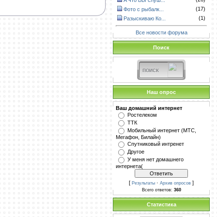
А что ВЫ слуш...
(17)
Фото с рыбалк...
(1)
Разыскиваю Ко...
Все новости форума
Поиск
Наш опрос
Ваш домашний интернет
Ростелеком
ТТК
Мобильный интернет (МТС,
Мегафон, Билайн)
Спутниковый интренет
Другое
У меня нет домашнего
интернета(
[
·
]
Результаты
Архив опросов
Всего ответов:
360
Статистика