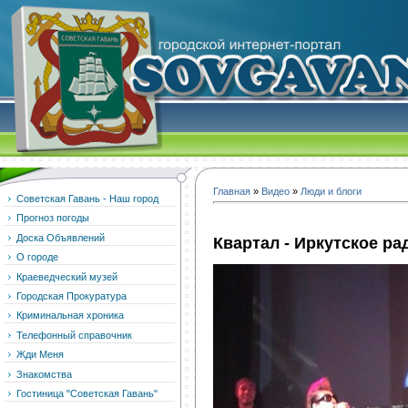
Главная
»
Видео
»
Люди и блоги
Советская Гавань - Наш город
Прогноз погоды
Доска Объявлений
Квартал - Иркутское ра
О городе
Краеведческий музей
Городская Прокуратура
Криминальная хроника
Телефонный справочник
Жди Меня
Знакомства
Гостиница "Советская Гавань"