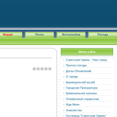
Форум
Почта
Фотоальбом
Погода
Меню сайта
Советская Гавань - Наш город
Прогноз погоды
Доска Объявлений
О городе
Краеведческий музей
Городская Прокуратура
Криминальная хроника
Телефонный справочник
Жди Меня
Знакомства
Гостиница "Советская Гавань"