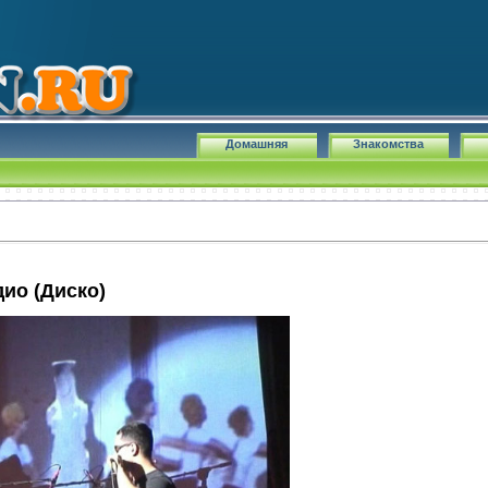
Домашняя
Знакомства
дио (Диско)