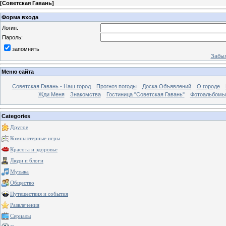
[
Советская Гавань
]
Форма входа
Логин:
Пароль:
запомнить
Забыл
Меню сайта
Советская Гавань - Наш город
Прогноз погоды
Доска Объявлений
О городе
Жди Меня
Знакомства
Гостиница "Советская Гавань"
Фотоальбомы
Categories
Другое
Компьютерные игры
Красота и здоровье
Люди и блоги
Музыка
Общество
Путешествия и события
Развлечения
Сериалы